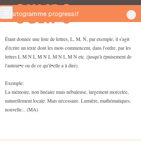
OULIPO
Tautogramme progressif
Étant donnée une liste de lettres, L, M, N, par exemple, il s'agit
d'écrire un texte dont les mots commencent, dans l'ordre, par les
lettres L M N L M N L M N L M N etc. (jusqu'à épuisement de
l'auteur•e ou de ce qu'il•elle a à dire).
Exemple:
La mémoire, non linéaire mais nébuleuse, largement morcelée,
naturellement locale. Mais nécessaire. Lumière, mathématiques,
nouvelle... (MA)