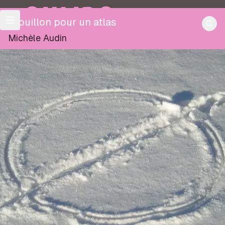
OULIPO
Brouillon pour un atlas
Michèle Audin