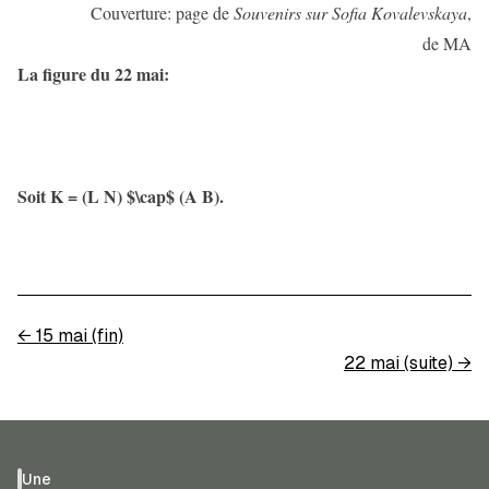
Couverture: page de
Souvenirs sur Sofia Kovalevskaya
,
de MA
La figure du 22 mai:
Soit K = (L N) $\cap$ (A B).
←
15 mai (fin)
22 mai (suite)
→
Une