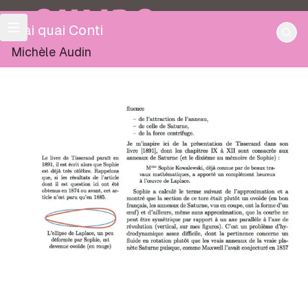
OULIPO
Mai quai Conti
Michèle Audin