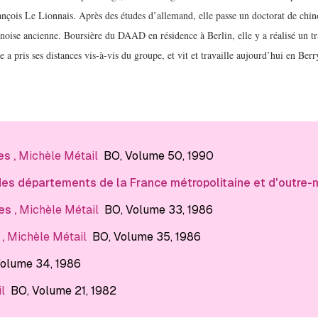
nçois Le Lionnais. Après des études d’allemand, elle passe un doctorat de chino
inoise ancienne. Boursière du DAAD en résidence à Berlin, elle y a réalisé un t
e a pris ses distances vis-à-vis du groupe, et vit et travaille aujourd’hui en Berr
es
,
Michèle Métail
BO
, Volume 50
, 1990
es départements de la France métropolitaine et d'outre-
es
,
Michèle Métail
BO
, Volume 33
, 1986
,
Michèle Métail
BO
, Volume 35
, 1986
Volume 34
, 1986
l
BO
, Volume 21
, 1982