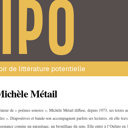
IPO
ir de littérature potentielle
ichèle Métail
éateur de « poèmes sonores », Michèle Métail diffuse, depuis 1973, ses textes a
les ». Diapositives et bande-son accompagnent parfois ses lectures, où elle travai
assonance comme un parasitage, un brouillage du sens. Elle entre à l’Oulipo en 