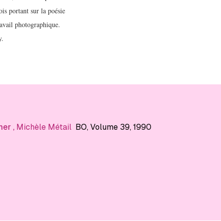
is portant sur la poésie
ravail photographique.
y.
mer
,
Michèle Métail
BO
, Volume 39
, 1990