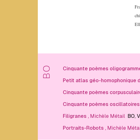
Schmidt
Fra
Aliénor
ch
d’Aquitaine
Ell
André
Blavier
Anne
F.
Garréta
Anonyme
BO
Cinquante poèmes oligogramm
B
Petit atlas géo-homophonique d
Cinquante poèmes corpusculair
Béatrice
de
Cinquante poèmes oscillatoires
Jurquet
Bernard
Filigranes
,
Michèle Métail
BO
, 
Cerquiglini
Portraits-Robots
,
Michèle Métai