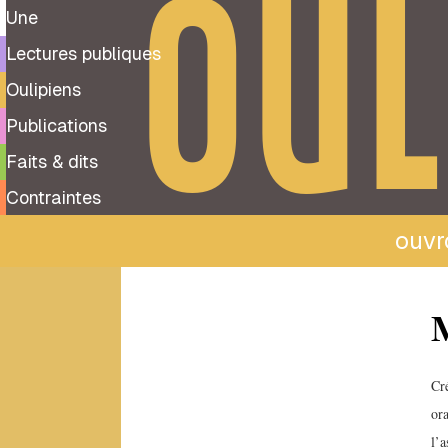
OUL
Une
Lectures publiques
Oulipiens
Publications
Faits & dits
Contraintes
ouvro
Tous
M
les
oulipiens
A
Cr
ora
Albert-
Marie
l’