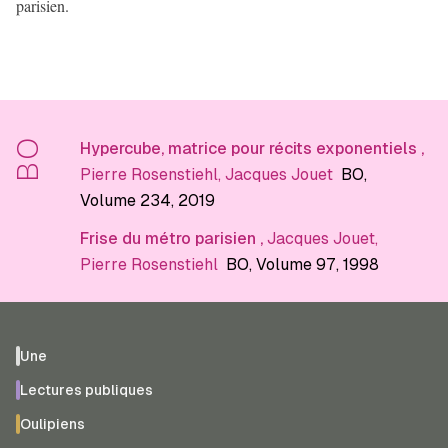
parisien.
BO
Hypercube, matrice pour récits exponentiels
,
Pierre Rosenstiehl
,
Jacques Jouet
BO
,
Volume 234
, 2019
Frise du métro parisien
,
Jacques Jouet
,
Pierre Rosenstiehl
BO
, Volume 97
, 1998
Une
Lectures publiques
Oulipiens