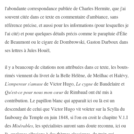
l'abondante correspondance publiée de Charles Hermite, que j'ai
souvent citée dans ce texte en commentaire d'ambiance, sans
référence précise, et aussi pour les informations (pour lesquelles je
l'ai cité) et pour quelques détails précis comme le parapluie d'Élie
de Beaumont ou le cigare de Dombrowski, Gaston Darboux dans
ses lettres à Jules Houël,
il y a beaucoup de citations non attribuées dans ce texte, les bouts-
rimés viennent du livret de la Belle Hélène, de Meilhac et Halévy,
L'empereur s'amuse
de Victor Hugo,
Le cygne
de Baudelaire et
Qu'est-ce pour nous mon cœur
de Rimbaud ont été mis à
contribution. Le papillon blanc qui apparaît ici ou là est un
descendant de celui que Victor Hugo vit voleter sur la Scylla du
faubourg du Temple en juin 1848, si l'on en croit le chapitre V.1.I
des
Misérables
, les spécialistes auront sans doute reconnu, ici ou
là, quelques allusions à des thèmes classiques, du train qui