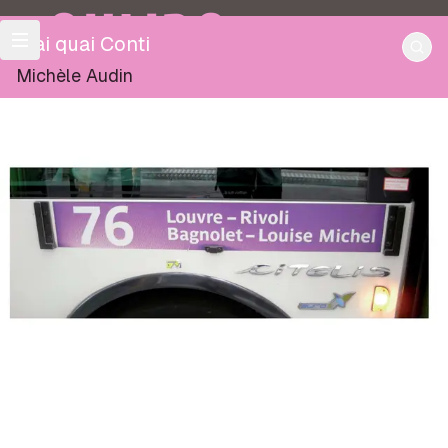
OULIPO
Mai quai Conti
Michèle Audin