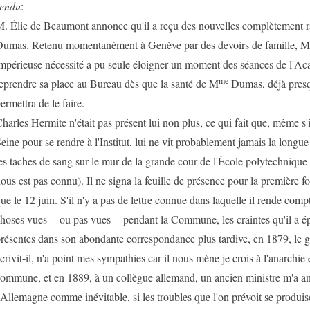
endu
:
. Élie de Beaumont annonce qu'il a reçu des nouvelles complètement r
umas. Retenu momentanément à Genève par des devoirs de famille, M
mpérieuse nécessité a pu seule éloigner un moment des séances de l'Ac
me
eprendre sa place au Bureau dès que la santé de M
Dumas, déjà presqu
ermettra de le faire.
harles Hermite n'était pas présent lui non plus, ce qui fait que, même s'i
eine pour se rendre à l'Institut, lui ne vit probablement jamais la longue t
es taches de sang sur le mur de la grande cour de l'École polytechnique 
ous est pas connu). Il ne signa la feuille de présence pour la première
ue le 12 juin. S'il n'y a pas de lettre connue dans laquelle il rende com
hoses vues -- ou pas vues -- pendant la Commune, les craintes qu'il a é
résentes dans son abondante correspondance plus tardive, en 1879, le 
crivit-il, n'a point mes sympathies car il nous mène je crois à l'anarchie
ommune, et en 1889, à un collègue allemand, un ancien ministre m'a a
'Allemagne comme inévitable, si les troubles que l'on prévoit se produ