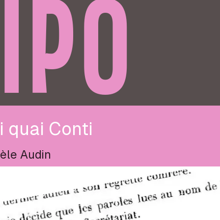
IPO
 quai Conti
èle Audin