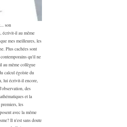
... son
é, écrivit-il au même
 que mes meilleures, les
ne. Plus cachées sont
s contemporains qu'il ne
it-il au même collègue
du calcul égoïste du
lui écrivit-il encore,
'observation, des
mathématiques et la
 premiers, les
imposent avec la même
isme? Il n'est sans doute