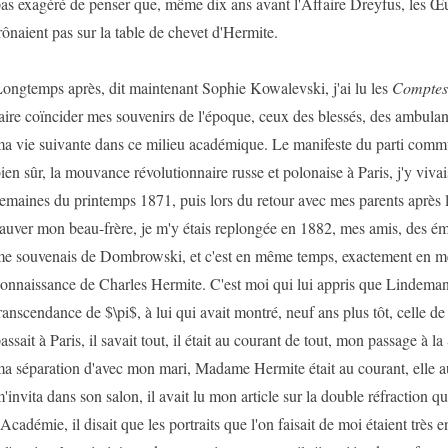
as exagéré de penser que, même dix ans avant l'Affaire Dreyfus, les Œ
rônaient pas sur la table de chevet d'Hermite.
ongtemps après, dit maintenant Sophie Kowalevski, j'ai lu les
Comptes
aire coïncider mes souvenirs de l'époque, ceux des blessés, des ambulanc
a vie suivante dans ce milieu académique. Le manifeste du parti communi
ien sûr, la mouvance révolutionnaire russe et polonaise à Paris, j'y vivai
emaines du printemps 1871, puis lors du retour avec mes parents après 
auver mon beau-frère, je m'y étais replongée en 1882, mes amis, des émi
e souvenais de Dombrowski, et c'est en même temps, exactement en mê
onnaissance de Charles Hermite. C'est moi qui lui appris que Lindeman
ranscendance de $\pi$, à lui qui avait montré, neuf ans plus tôt, celle d
assait à Paris, il savait tout, il était au courant de tout, mon passage à 
a séparation d'avec mon mari, Madame Hermite était au courant, elle aus
'invita dans son salon, il avait lu mon article sur la double réfraction qu
'Académie, il disait que les portraits que l'on faisait de moi étaient très e