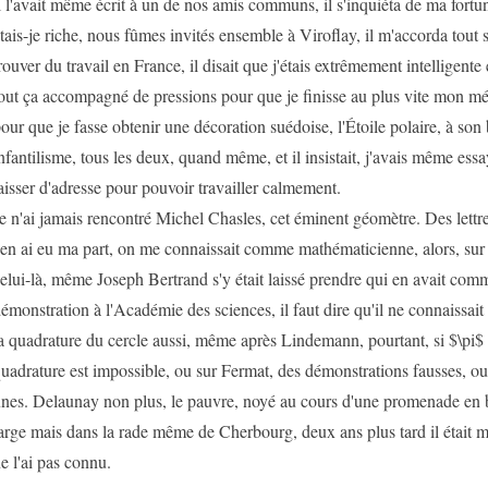
l l'avait même écrit à un de nos amis communs, il s'inquiéta de ma fortu
tais-je riche, nous fûmes invités ensemble à Viroflay, il m'accorda tout 
rouver du travail en France, il disait que j'étais extrêmement intelligente
out ça accompagné de pressions pour que je finisse au plus vite mon mém
our que je fasse obtenir une décoration suédoise, l'Étoile polaire, à son 
nfantilisme, tous les deux, quand même, et il insistait, j'avais même es
aisser d'adresse pour pouvoir travailler calmement.
e n'ai jamais rencontré Michel Chasles, cet éminent géomètre. Des lettre
'en ai eu ma part, on me connaissait comme mathématicienne, alors, sur 
elui-là, même Joseph Bertrand s'y était laissé prendre qui en avait co
émonstration à l'Académie des sciences, il faut dire qu'il ne connaissai
a quadrature du cercle aussi, même après Lindemann, pourtant, si $\pi$ e
uadrature est impossible, ou sur Fermat, des démonstrations fausses, oui
nes. Delaunay non plus, le pauvre, noyé au cours d'une promenade en
arge mais dans la rade même de Cherbourg, deux ans plus tard il était mo
e l'ai pas connu.