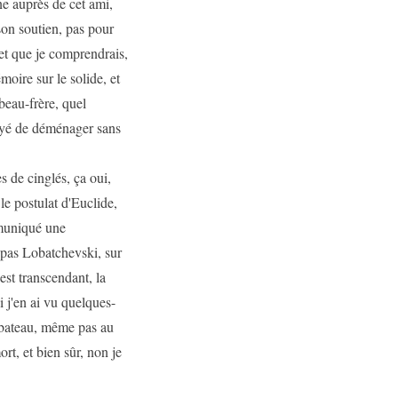
ne auprès de cet ami,
son soutien, pas pour
 et que je comprendrais,
oire sur le solide, et
beau-frère, quel
sayé de déménager sans
s de cinglés, ça oui,
le postulat d'Euclide,
mmuniqué une
t pas Lobatchevski, sur
st transcendant, la
 j'en ai vu quelques-
 bateau, même pas au
rt, et bien sûr, non je