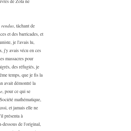
uvres de Zola ne
 rendus
, tâchant de
es et des barricades, et
ste, je l'avais lu,
s, j'y avais vécu en ces
les massacres pour
grés, des réfugiés, je
me temps, que je fis la
n avait démontré la
e
e
, pour ce qui se
la Société mathématique,
si, et jamais elle ne
'il présenta à
n-dessous de l'original,