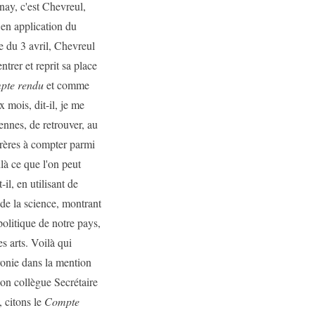
unay, c'est Chevreul,
 en application du
e du 3 avril, Chevreul
trer et reprit sa place
pte rendu
et comme
 mois, dit-il, je me
siennes, de retrouver, au
nfrères à compter parmi
ilà ce que l'on peut
il, en utilisant de
de la science, montrant
politique de notre pays,
s arts. Voilà qui
'ironie dans la mention
son collègue Secrétaire
 citons le
Compte