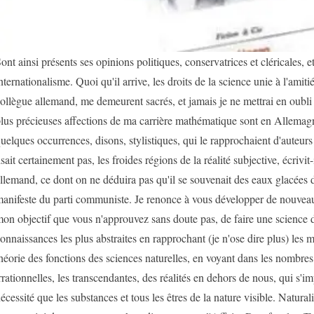
ont ainsi présents ses opinions politiques, conservatrices et cléricales, et
nternationalisme. Quoi qu'il arrive, les droits de la science unie à l'amiti
ollègue allemand, me demeurent sacrés, et jamais je ne mettrai en oubli
lus précieuses affections de ma carrière mathématique sont en Allemag
uelques occurrences, disons, stylistiques, qui le rapprochaient d'auteur
isait certainement pas, les froides régions de la réalité subjective, écriv
llemand, ce dont on ne déduira pas qu'il se souvenait des eaux glacées 
anifeste du parti communiste. Je renonce à vous développer de nouveau, 
on objectif que vous n'approuvez sans doute pas, de faire une science d
onnaissances les plus abstraites en rapprochant (je n'ose dire plus) les 
héorie des fonctions des sciences naturelles, en voyant dans les nombres
rrationnelles, les transcendantes, des réalités en dehors de nous, qui s'
écessité que les substances et tous les êtres de la nature visible. Natural