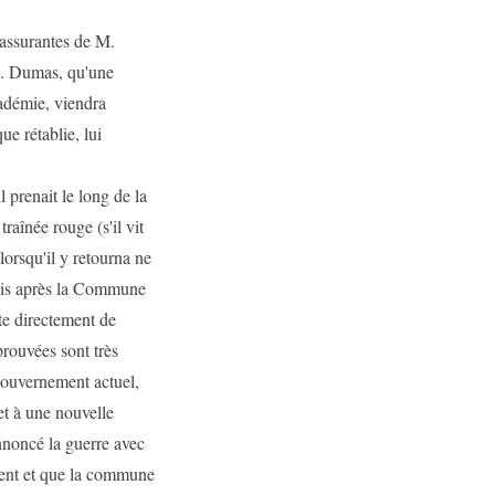
assurantes de M.
. Dumas, qu'une
adémie, viendra
e rétablie, lui
l prenait le long de la
raînée rouge (s'il vit
lorsqu'il y retourna ne
 fois après la Commune
pte directement de
prouvées sont très
gouvernement actuel,
 et à une nouvelle
nnoncé la guerre avec
isent et que la commune