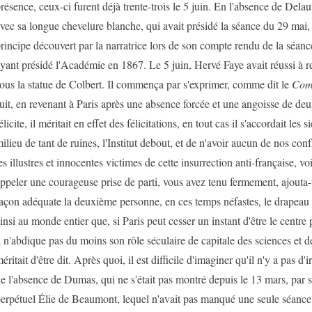
résence, ceux-ci furent déjà trente-trois le 5 juin. En l'absence de Dela
vec sa longue chevelure blanche, qui avait présidé la séance du 29 mai,
rincipe découvert par la narratrice lors de son compte rendu de la séanc
yant présidé l'Académie en 1867. Le 5 juin, Hervé Faye avait réussi à ren
ous la statue de Colbert. Il commença par s'exprimer, comme dit le
Com
uit, en revenant à Paris après une absence forcée et une angoisse de deux
élicite, il méritait en effet des félicitations, en tout cas il s'accordait les 
ilieu de tant de ruines, l'Institut debout, et de n'avoir aucun de nos co
es illustres et innocentes victimes de cette insurrection anti-française, vo
ppeler une courageuse prise de parti, vous avez tenu fermement, ajouta-t-
açon adéquate la deuxième personne, en ces temps néfastes, le drapeau 
insi au monde entier que, si Paris peut cesser un instant d'être le centre 
l n'abdique pas du moins son rôle séculaire de capitale des sciences et de
éritait d'être dit. Après quoi, il est difficile d'imaginer qu'il n'y a pas d
e l'absence de Dumas, qui ne s'était pas montré depuis le 13 mars, par 
erpétuel Élie de Beaumont, lequel n'avait pas manqué une seule séance,