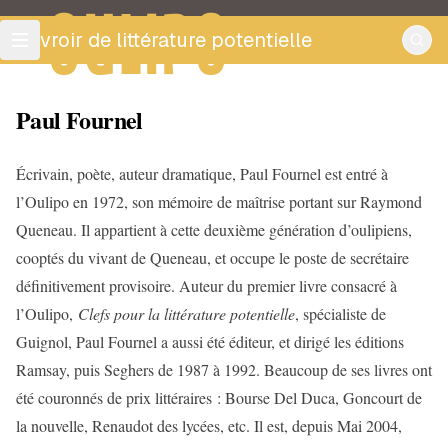
OULIPO
ouvroir de littérature potentielle
Paul Fournel
Écrivain, poète, auteur dramatique, Paul Fournel est entré à
l’Oulipo en 1972, son mémoire de maîtrise portant sur Raymond
Queneau. Il appartient à cette deuxième génération d’oulipiens,
cooptés du vivant de Queneau, et occupe le poste de secrétaire
définitivement provisoire. Auteur du premier livre consacré à
l’Oulipo,
Clefs pour la littérature potentielle
, spécialiste de
Guignol, Paul Fournel a aussi été éditeur, et dirigé les éditions
Ramsay, puis Seghers de 1987 à 1992. Beaucoup de ses livres ont
été couronnés de prix littéraires : Bourse Del Duca, Goncourt de
la nouvelle, Renaudot des lycées, etc. Il est, depuis Mai 2004,