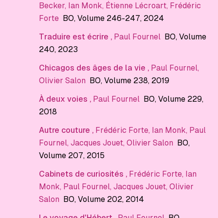
Becker
,
Ian Monk
,
Étienne Lécroart
,
Frédéric
Forte
BO
, Volume 246-247
, 2024
Traduire est écrire
,
Paul Fournel
BO
, Volume
240
, 2023
Chicagos des âges de la vie
,
Paul Fournel
,
Olivier Salon
BO
, Volume 238
, 2019
À deux voies
,
Paul Fournel
BO
, Volume 229
,
2018
Autre couture
,
Frédéric Forte
,
Ian Monk
,
Paul
Fournel
,
Jacques Jouet
,
Olivier Salon
BO
,
Volume 207
, 2015
Cabinets de curiosités
,
Frédéric Forte
,
Ian
Monk
,
Paul Fournel
,
Jacques Jouet
,
Olivier
Salon
BO
, Volume 202
, 2014
Le voyage d'Hébert
,
Paul Fournel
BO
,