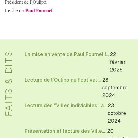
Président de l’Oulipo.
Paul Fournel
Le site de
.
FAITS & DITS
La mise en vente de Paul Fournel illustrations d'Etienne Lécroart
22
février
2025
Lecture de l'Oulipo au Festival Allez savoir de l'EHESS
28
septembre
2024
Lecture des "Villes indivisibles" à la librairie Reid Hall à Paris
23
octobre
2024
Présentation et lecture des Villes indivisibles de l'Oulipo à la BnF, le 20 novembre 18h30
20