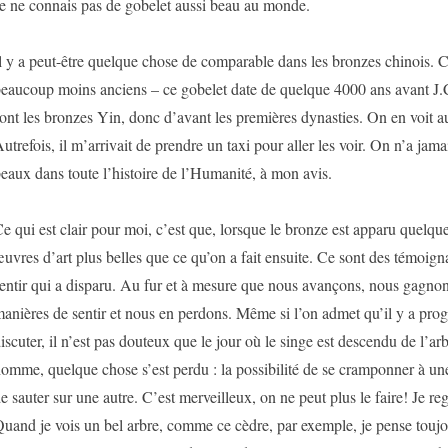
e ne connais pas de gobelet aussi beau au monde.
l y a peut-être quelque chose de comparable dans les bronzes chinois. 
eaucoup moins anciens – ce gobelet date de quelque 4000 ans avant J.C
ont les bronzes Yin, donc d’avant les premières dynasties. On en voit 
utrefois, il m’arrivait de prendre un taxi pour aller les voir. On n’a jama
eaux dans toute l’histoire de l’Humanité, à mon avis.
e qui est clair pour moi, c’est que, lorsque le bronze est apparu quelque 
uvres d’art plus belles que ce qu’on a fait ensuite. Ce sont des témoig
entir qui a disparu. Au fur et à mesure que nous avançons, nous gagnon
anières de sentir et nous en perdons. Même si l’on admet qu’il y a prog
iscuter, il n’est pas douteux que le jour où le singe est descendu de l’a
omme, quelque chose s’est perdu : la possibilité de se cramponner à un
e sauter sur une autre. C’est merveilleux, on ne peut plus le faire! Je regr
uand je vois un bel arbre, comme ce cèdre, par exemple, je pense toujou