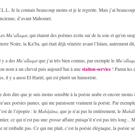
.L.L. Je la connais beaucoup moins et je le regrette. Mais j’ai beaucoup
ncienne, d’avant Mahomet.
Les
Mu’allaqat
, qui étaient des poèmes écrits sur de la soie et qu’on sus
ierre Noire, la Ka’ba, qui était déjà vénérée avant l’Islam, autrement dit
l y a des
Mu’allaqat
que j’ai très bien connus, par exemple le
Mu’allaqa
station-service
on nom à un cheval puis aujourd’hui à une
! Parmi les é
us, il y a aussi El Harirî, qui est plutôt un humoriste.
e dois dire que je suis moins sensible à la poésie arabe et encore moins 
u’aux poésies jaunes, qui me paraissent vraiment la poésie. Par exemple
’est de l’épopée : le
Mahâjâna
, que je n’ai pas lu entièrement, le
Mahâb
ntier, ce qui n’est pas une grosse affaire puisqu’il n’est pas très long...
e m’emballe pas. Ce qui me plaît, c’est la poésie élégiaque, la poésie s