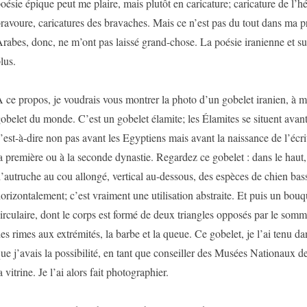
oésie épique peut me plaire, mais plutôt en caricature; caricature de l’hé
ravoure, caricatures des bravaches. Mais ce n’est pas du tout dans ma p
rabes, donc, ne m’ont pas laissé grand-chose. La poésie iranienne et su
lus.
 ce propos, je voudrais vous montrer la photo d’un gobelet iranien, à m
obelet du monde. C’est un gobelet élamite; les Élamites se situent avant 
’est-à-dire non pas avant les Egyptiens mais avant la naissance de l’écr
a première ou à la seconde dynastie. Regardez ce gobelet : dans le haut
’autruche au cou allongé, vertical au-dessous, des espèces de chien bas
orizontalement; c’est vraiment une utilisation abstraite. Et puis un bouq
irculaire, dont le corps est formé de deux triangles opposés par le somme
es rimes aux extrémités, la barbe et la queue. Ce gobelet, je l’ai tenu d
ue j’avais la possibilité, en tant que conseiller des Musées Nationaux de
a vitrine. Je l’ai alors fait photographier.