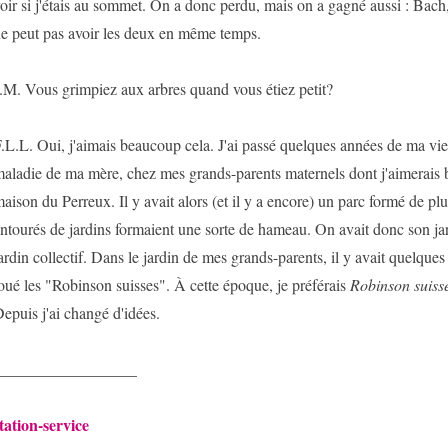
oir si j'étais au sommet. On a donc perdu, mais on a gagné aussi : Bac
e peut pas avoir les deux en même temps.
.M. Vous grimpiez aux arbres quand vous étiez petit?
.L.L. Oui, j'aimais beaucoup cela. J'ai passé quelques années de ma vie
aladie de ma mère, chez mes grands-parents maternels dont j'aimerais 
aison du Perreux. Il y avait alors (et il y a encore) un parc formé de plu
ntourés de jardins formaient une sorte de hameau. On avait donc son jard
ardin collectif. Dans le jardin de mes grands-parents, il y avait quelques 
oué les "Robinson suisses". À cette époque, je préférais
Robinson suiss
epuis j'ai changé d'idées.
__________________
tation-service