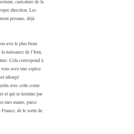
roïsme, caricature de la
ropre direction. Les
rtout persane, déjà
on avis le plus beau
la naissance de l’Iran,
iture. Cela correspond à
, vous avez une espèce
set allongé
uetin avec cette corne
t et qui se termine par
ans mes mains, parce
 France, de le sortir de