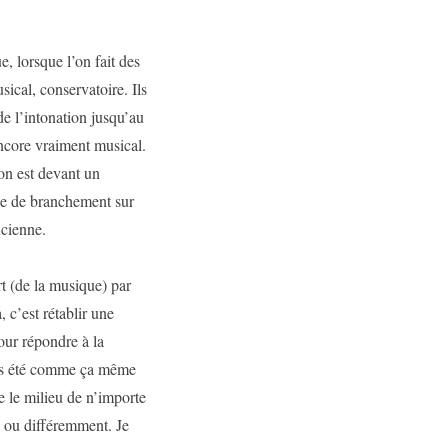
e, lorsque l’on fait des
ical, conservatoire. Ils
e l’intonation jusqu’au
encore vraiment musical.
 on est devant un
èce de branchement sur
ncienne.
rt (de la musique) par
 c’est rétablir une
our répondre à la
rais été comme ça même
e le milieu de n’importe
, ou différemment. Je