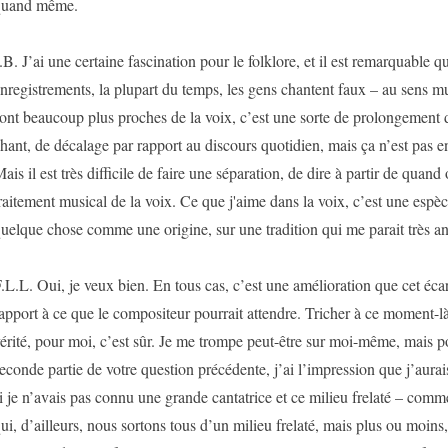
quand même.
.B. J’ai une certaine fascination pour le folklore, et il est remarquable qu
nregistrements, la plupart du temps, les gens chantent faux – au sens mus
ont beaucoup plus proches de la voix, c’est une sorte de prolongement d
hant, de décalage par rapport au discours quotidien, mais ça n’est pas 
ais il est très difficile de faire une séparation, de dire à partir de quand
raitement musical de la voix. Ce que j'aime dans la voix, c’est une esp
uelque chose comme une origine, sur une tradition qui me parait très a
.L.L. Oui, je veux bien. En tous cas, c’est une amélioration que cet éca
apport à ce que le compositeur pourrait attendre. Tricher à ce moment-là,
érité, pour moi, c’est sûr. Je me trompe peut-être sur moi-même, mais p
econde partie de votre question précédente, j’ai l’impression que j’au
i je n’avais pas connu une grande cantatrice et ce milieu frelaté – comm
ui, d’ailleurs, nous sortons tous d’un milieu frelaté, mais plus ou moins