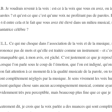
.B. Je voudrais revenir à la voix : est-ce à la voix que vous en avez, ou à
aroles ? et qu’est-ce que c’est qu’une voix ne proférant pas de paroles. 
-t-il entre cela et le fait que vous avez été élevé dans un milieu musica
antatrice célèbre ?
.L.L. Ce qui me choque dans l’association de la voix et de la musique
rononce pas de mots et qu’elle est traitée comme un instrument – et c’e
emarquable qui, à mon avis, est gâché. C’est justement ce que je reproc
orsque l’on parle sous le coup de l’émotion, que l’on est indigné, qu’on d
’on fait attention à ce moment-là à la qualité musicale de la parole, on t
ont complètement négligés par la musique. Je sens vivement les voix h
isent quelque chose sans aucun accompagnement musical, comme ayant
videmment très peu perceptible, mais beaucoup plus fine que ce que je 
utrement dit, je crois que la voix parlée a des nuances qui sont compl