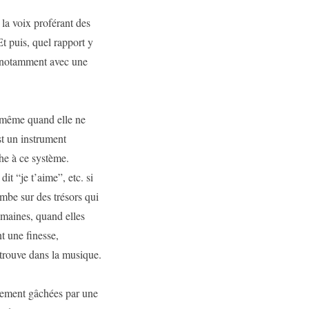
 la voix proférant des
Et puis, quel rapport y
l, notamment avec une
, même quand elle ne
st un instrument
he à ce système.
it “je t’aime”, etc. si
ombe sur des trésors qui
umaines, quand elles
 une finesse,
trouve dans la musique.
ètement gâchées par une