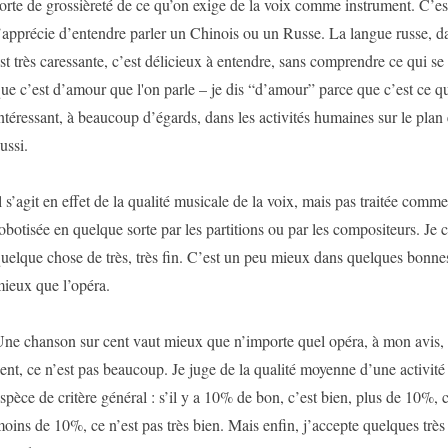
orte de grossièreté de ce qu’on exige de la voix comme instrument. C’est
’apprécie d’entendre parler un Chinois ou un Russe. La langue russe, da
st très caressante, c’est délicieux à entendre, sans comprendre ce qui se
ue c’est d’amour que l'on parle – je dis “d’amour” parce que c’est ce qu
ntéressant, à beaucoup d’égards, dans les activités humaines sur le plan
ussi.
l s’agit en effet de la qualité musicale de la voix, mais pas traitée comm
obotisée en quelque sorte par les partitions ou par les compositeurs. Je 
uelque chose de très, très fin. C’est un peu mieux dans quelques bonne
ieux que l’opéra.
ne chanson sur cent vaut mieux que n’importe quel opéra, à mon avis,
ent, ce n’est pas beaucoup. Je juge de la qualité moyenne d’une activité
spèce de critère général : s’il y a 10% de bon, c’est bien, plus de 10%, 
oins de 10%, ce n’est pas très bien. Mais enfin, j’accepte quelques trè