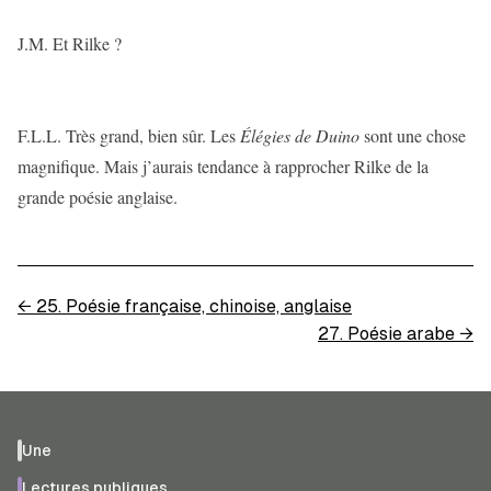
J.M. Et Rilke ?
F.L.L. Très grand, bien sûr. Les
Élégies de Duino
sont une chose
magnifique. Mais j’aurais tendance à rapprocher Rilke de la
grande poésie anglaise.
←
25. Poésie française, chinoise, anglaise
27. Poésie arabe
→
Une
Lectures publiques