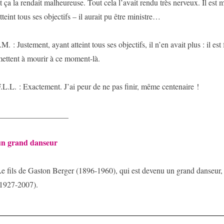
t ça la rendait malheureuse. Tout cela l’avait rendu très nerveux. Il est
tteint tous ses objectifs – il aurait pu être ministre…
.M. : Justement, ayant atteint tous ses objectifs, il n’en avait plus : il es
ettent à mourir à ce moment-là.
.L.L. : Exactement. J’ai peur de ne pas finir, même centenaire !
__________________
un grand danseur
e fils de Gaston Berger (1896-1960), qui est devenu un grand danseur,
1927-2007).