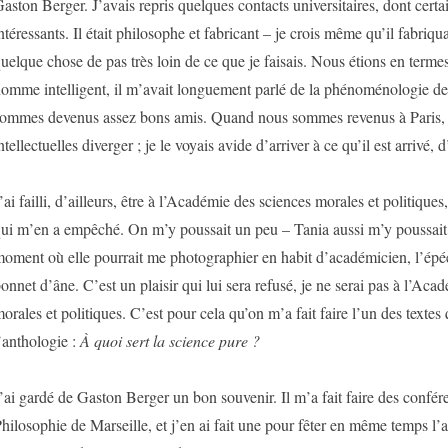
aston Berger. J’avais repris quelques contacts universitaires, dont certa
ntéressants. Il était philosophe et fabricant – je crois même qu’il fabriqua
uelque chose de pas très loin de ce que je faisais. Nous étions en terme
omme intelligent, il m’avait longuement parlé de la phénoménologie d
ommes devenus assez bons amis. Quand nous sommes revenus à Paris, j
ntellectuelles diverger ; je le voyais avide d’arriver à ce qu’il est arrivé, d’
’ai failli, d’ailleurs, être à l’Académie des sciences morales et politique
ui m’en a empêché. On m’y poussait un peu – Tania aussi m’y poussait : 
oment où elle pourrait me photographier en habit d’académicien, l’épé
onnet d’âne. C’est un plaisir qui lui sera refusé, je ne serai pas à l’Aca
orales et politiques. C’est pour cela qu’on m’a fait faire l’un des textes
’anthologie :
À quoi sert la science pure ?
’ai gardé de Gaston Berger un bon souvenir. Il m’a fait faire des confér
hilosophie de Marseille, et j’en ai fait une pour fêter en même temps l’a