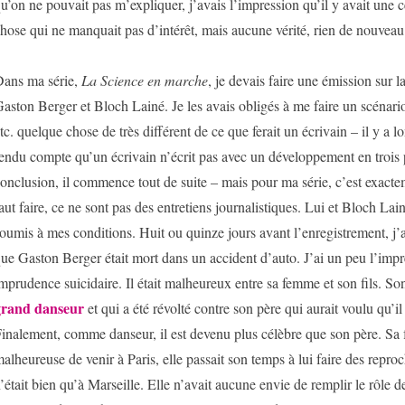
u’on ne pouvait pas m’expliquer, j’avais l’impression qu’il y avait une 
hose qui ne manquait pas d’intérêt, mais aucune vérité, rien de nouveau
ans ma série,
La Science en marche
, je devais faire une émission sur l
aston Berger et Bloch Lainé. Je les avais obligés à me faire un scénario 
tc. quelque chose de très différent de ce que ferait un écrivain – il y a 
endu compte qu’un écrivain n’écrit pas avec un développement en trois p
onclusion, il commence tout de suite – mais pour ma série, c’est exact
aut faire, ce ne sont pas des entretiens journalistiques. Lui et Bloch Lain
oumis à mes conditions. Huit ou quinze jours avant l’enregistrement, j’
ue Gaston Berger était mort dans un accident d’auto. J’ai un peu l’impr
mprudence suicidaire. Il était malheureux entre sa femme et son fils. Son
grand danseur
et qui a été révolté contre son père qui aurait voulu qu’il
inalement, comme danseur, il est devenu plus célèbre que son père. Sa 
alheureuse de venir à Paris, elle passait son temps à lui faire des reproc
’était bien qu’à Marseille. Elle n’avait aucune envie de remplir le rôle