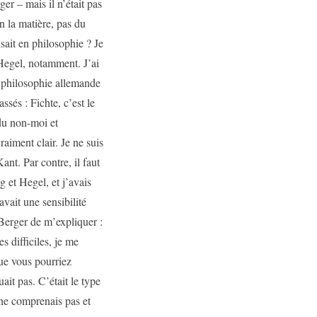
r – mais il n’était pas
n la matière, pas du
sait en philosophie ? Je
 Hegel, notamment. J’ai
a philosophie allemande
ssés : Fichte, c’est le
du non-moi et
aiment clair. Je ne suis
nt. Par contre, il faut
g et Hegel, et j’avais
vait une sensibilité
Berger de m’expliquer :
 difficiles, je me
ue vous pourriez
ait pas. C’était le type
 ne comprenais pas et