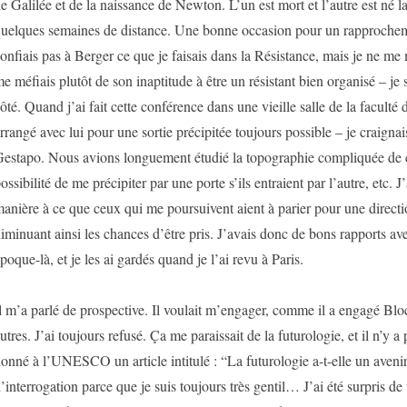
e Galilée et de la naissance de Newton. L’un est mort et l’autre est né 
uelques semaines de distance. Une bonne occasion pour un rapproche
onfiais pas à Berger ce que je faisais dans la Résistance, mais je ne me m
e méfiais plutôt de son inaptitude à être un résistant bien organisé – je s
ôté. Quand j’ai fait cette conférence dans une vieille salle de la faculté 
rrangé avec lui pour une sortie précipitée toujours possible – je craignais
estapo. Nous avions longuement étudié la topographie compliquée de c
ossibilité de me précipiter par une porte s’ils entraient par l’autre, etc. 
anière à ce que ceux qui me poursuivent aient à parier pour une directi
iminuant ainsi les chances d’être pris. J’avais donc de bons rapports av
poque-là, et je les ai gardés quand je l’ai revu à Paris.
l m’a parlé de prospective. Il voulait m’engager, comme il a engagé Blo
utres. J’ai toujours refusé. Ça me paraissait de la futurologie, et il n’y a 
onné à l’UNESCO un article intitulé : “La futurologie a-t-elle un avenir
’interrogation parce que je suis toujours très gentil… J’ai été surpris de