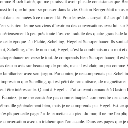
omme Bloch Lainé, qui me paraissait avoir plus de consistance que Berge
ussi fort que lui pour se pousser dans la vie. Gaston Berger était un as e
out dans les nuées à ce moment-là. Pour le reste… croyait-il à ce qu’il di
’en sais rien. Je me souviens d’avoir eu des conversations avec lui, sur
u sérieusement à peu près toute l’œuvre traduite des quatre grands de l
e cette époque-là : Fichte, Schelling, Hegel et Schopenhauer. Ils sont cla
oi, Schelling, c’est le non-moi, Hegel, c’est la combinaison du moi et 
chopenhauer renverse le tout. Je comprends bien Schopenhauer, il est vr
as de son avis sur beaucoup de points, mais il est clair, un peu comme Ka
e familiariser avec son jargon. Par contre, je ne comprenais pas Schellin
’impression que Schelling, qui est pétri de romantisme, de magnétisme, a
eut-être intéressante. Quant à Hegel… J’ai souvent demandé à Gaston 
 Écoutez, je ne me considère pas comme inapte à comprendre des choses
ébrouille généralement bien, mais je ne comprends pas Hegel. Est-ce q
’expliquer cette page ? » Je le mettais au pied du mur, il ne me l’expliqu
e conversation avec un tricheur que l’on accule. Dans ces pages que je