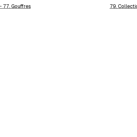
←
77. Gouffres
79. Collect