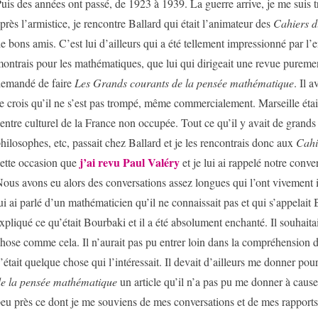
uis des années ont passé, de 1923 à 1939. La guerre arrive, je me suis t
près l’armistice, je rencontre Ballard qui était l’animateur des
Cahiers d
e bons amis. C’est lui d’ailleurs qui a été tellement impressionné par l
ontrais pour les mathématiques, que lui qui dirigeait une revue purement 
emandé de faire
Les Grands courants de la pensée mathématique
. Il 
e crois qu’il ne s’est pas trompé, même commercialement. Marseille étai
entre culturel de la France non occupée. Tout ce qu’il y avait de grands
hilosophes, etc, passait chez Ballard et je les rencontrais donc aux
Cahi
j’ai revu Paul Valéry
ette occasion que
et je lui ai rappelé notre conve
ous avons eu alors des conversations assez longues qui l’ont vivement i
ui ai parlé d’un mathématicien qu’il ne connaissait pas et qui s’appelait 
xpliqué ce qu’était Bourbaki et il a été absolument enchanté. Il souhaitai
hose comme cela. Il n’aurait pas pu entrer loin dans la compréhension 
’était quelque chose qui l’intéressait. Il devait d’ailleurs me donner pou
e la pensée mathématique
un article qu’il n’a pas pu me donner à cause
eu près ce dont je me souviens de mes conversations et de mes rapports 