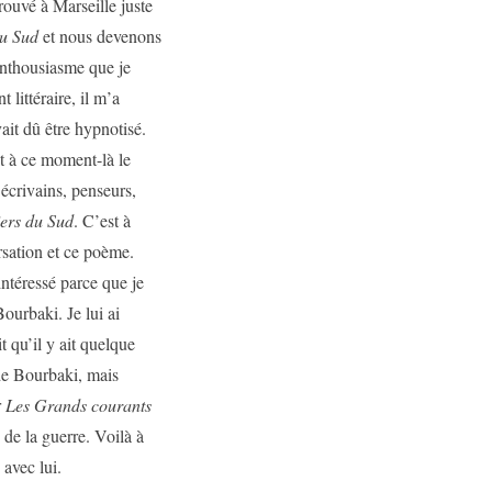
rouvé à Marseille juste
u Sud
et nous devenons
’enthousiasme que je
littéraire, il m’a
avait dû être hypnotisé.
t à ce moment-là le
 écrivains, penseurs,
ers du Sud
. C’est à
rsation et ce poème.
ntéressé parce que je
Bourbaki. Je lui ai
t qu’il y ait quelque
de Bourbaki, mais
r
Les Grands courants
 de la guerre. Voilà à
avec lui.