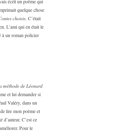
vais écrit un poème qui
 imprimait quelque chose
ontes choisis
. C’était
n. L’ami qui en était le
é à un roman policier
la méthode de Léonard
oème et lui demander si
Paul Valéry, dans un
e de lire mon poème et
té d’auteur. C’est ce
’améliorer. Pour le