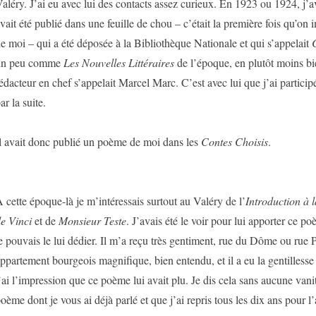
aléry. J’ai eu avec lui des contacts assez curieux. En 1923 ou 1924, j’a
vait été publié dans une feuille de chou – c’était la première fois qu’on
e moi – qui a été déposée à la Bibliothèque Nationale et qui s’appelait
C
un peu comme
Les Nouvelles Littéraires
de l’époque, en plutôt moins bie
édacteur en chef s’appelait Marcel Marc. C’est avec lui que j’ai particip
ar la suite.
l avait donc publié un poème de moi dans les
Contes Choisis
.
 cette époque-là je m’intéressais surtout au Valéry de l’
Introduction à 
e Vinci
et de
Monsieur Teste
. J’avais été le voir pour lui apporter ce p
e pouvais le lui dédier. Il m’a reçu très gentiment, rue du Dôme ou rue 
ppartement bourgeois magnifique, bien entendu, et il a eu la gentilless
’ai l’impression que ce poème lui avait plu. Je dis cela sans aucune vani
oème dont je vous ai déjà parlé et que j’ai repris tous les dix ans pour l