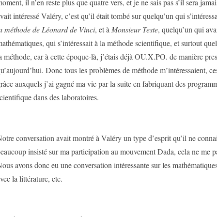
oment, il n’en reste plus que quatre vers, et je ne sais pas s’il sera jama
vait intéressé Valéry, c’est qu’il était tombé sur quelqu’un qui s’intéress
a méthode de Léonard de Vinci
, et à
Monsieur Teste
, quelqu’un qui avai
athématiques, qui s’intéressait à la méthode scientifique, et surtout quel
a méthode, car à cette époque-là, j’étais déjà OU.X.PO. de manière pre
u’aujourd’hui. Donc tous les problèmes de méthode m’intéressaient, 
râce auxquels j’ai gagné ma vie par la suite en fabriquant des program
cientifique dans des laboratoires.
otre conversation avait montré à Valéry un type d’esprit qu’il ne connais
eaucoup insisté sur ma participation au mouvement Dada, cela ne me para
ous avons donc eu une conversation intéressante sur les mathématiques,
vec la littérature, etc.