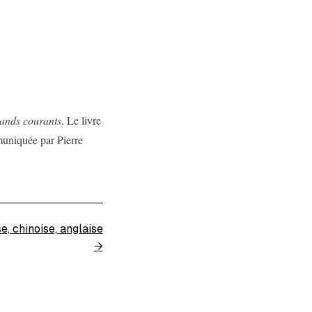
ands courants
. Le livre
muniquée par Pierre
e, chinoise, anglaise
→