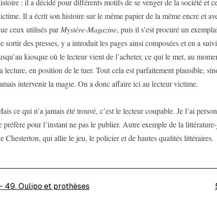
istoire : il a décidé pour différents motifs de se venger de la société et 
ictime. Il a écrit son histoire sur le même papier de la même encre et a
ue ceux utilisés par
Mystère-Magazine
, puis il s’est procuré un exempl
e sortir des presses, y a introduit les pages ainsi composées et en a sui
usqu’au kiosque où le lecteur vient de l’acheter, ce qui le met, au mome
a lecture, en position de le tuer. Tout cela est parfaitement plausible, sin
amais intervenir la magie. On a donc affaire ici au lecteur victime.
ais ce qui n’a jamais été trouvé, c’est le lecteur coupable. Je l’ai pers
e préfère pour l’instant ne pas le publier. Autre exemple de la littérature-
e Chesterton, qui allie le jeu, le policier et de hautes qualités littéraires.
←
49. Oulipo et prothèses