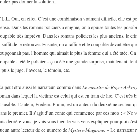
oulez pas donner la solution...
.L.L. Oui, en effet. C’est une combinaison vraiment difficile, elle est po
ensé. Dans les romans policiers à énigme, on a épuisé toutes les possibi
oupable très imprévu. Dans les romans policiers les plus anciens, le cr
l suffit de le retrouver. Ensuite, on a raffiné et le coupable devait être q
oupçonnait pas. l’homme qui aimait le plus la femme qui a été tuée. On a
oupable a été le policier – ça a été une grande surprise, maintenant, tou
 puis le juge, l’avocat, le témoin, etc.
a peut être aussi le narrateur, comme dans
Le meurtre de Roger Ackro
oman dans lequel la victime est celui qui est en train de lire. C’est très bie
lausible. L’auteur, Frédéric Prunn, est un auteur du deuxième secteur qu
ans le premier. Il s’agit d’un conte qui commence par ces mots : « Ne v
uis derrière vous, je vais vous tuer. Je vais vous expliquer pourquoi c’est
ucun autre lecteur de ce numéro de
Mystère-Magazine
. » Le narrateur 