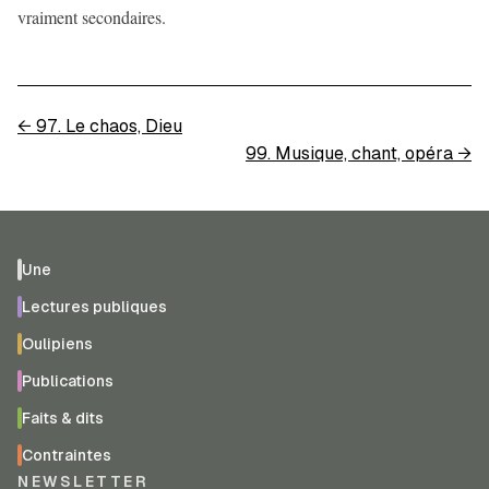
vraiment secondaires.
←
97. Le chaos, Dieu
99. Musique, chant, opéra
→
Une
Lectures publiques
Oulipiens
Publications
Faits & dits
Contraintes
NEWSLETTER