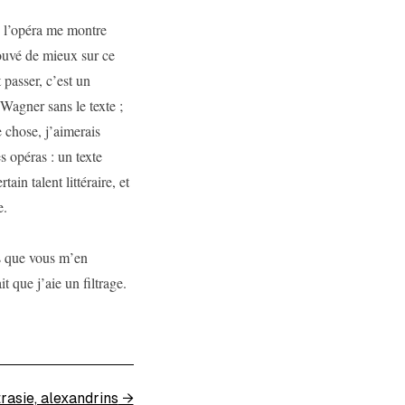
e l’opéra me montre
ouvé de mieux sur ce
 passer, c’est un
Wagner sans le texte ;
e chose, j’aimerais
s opéras : un texte
in talent littéraire, et
e.
ds que vous m’en
t que j’aie un filtrage.
trasie, alexandrins
→