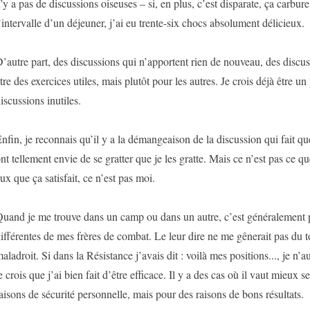
’y a pas de discussions oiseuses – si, en plus, c’est disparate, ça carbu
’intervalle d’un déjeuner, j’ai eu trente-six chocs absolument délicieux.
’autre part, des discussions qui n’apportent rien de nouveau, des discu
tre des exercices utiles, mais plutôt pour les autres. Je crois déjà être un
iscussions inutiles.
nfin, je reconnais qu’il y a la démangeaison de la discussion qui fait qu
nt tellement envie de se gratter que je les gratte. Mais ce n’est pas ce qu
ux que ça satisfait, ce n’est pas moi.
uand je me trouve dans un camp ou dans un autre, c’est généralement 
ifférentes de mes frères de combat. Le leur dire ne me gênerait pas du to
aladroit. Si dans la Résistance j’avais dit : voilà mes positions..., je n’au
e crois que j’ai bien fait d’être efficace. Il y a des cas où il vaut mieux s
aisons de sécurité personnelle, mais pour des raisons de bons résultats.