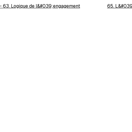
←
63. Logique de l&#039;engagement
65. L&#039