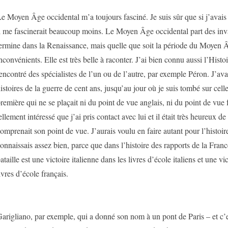
e Moyen Âge occidental m’a toujours fasciné. Je suis sûr que si j’avais 
l me fascinerait beaucoup moins. Le Moyen Âge occidental part des inva
ermine dans la Renaissance, mais quelle que soit la période du Moyen Â
nconvénients. Elle est très belle à raconter. J’ai bien connu aussi l’Histoi
encontré des spécialistes de l’un ou de l’autre, par exemple Péron. J’ava
istoires de la guerre de cent ans, jusqu’au jour où je suis tombé sur celle
remière qui ne se plaçait ni du point de vue anglais, ni du point de vue 
ellement intéressé que j’ai pris contact avec lui et il était très heureux d
omprenait son point de vue. J’aurais voulu en faire autant pour l’histoire
onnaissais assez bien, parce que dans l’histoire des rapports de la France
ataille est une victoire italienne dans les livres d’école italiens et une vi
ivres d’école français.
arigliano, par exemple, qui a donné son nom à un pont de Paris – et c’e