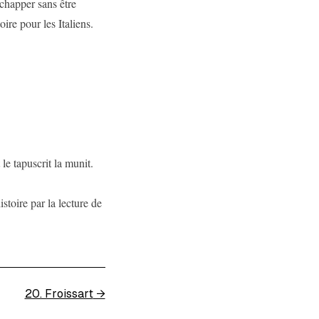
échapper sans être
ire pour les Italiens.
le tapuscrit la munit.
stoire par la lecture de
20. Froissart
→