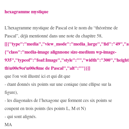
hexagramme mystique
L’hexagramme mystique de Pascal est le nom du “théorème de
Pascal”, déjà mentionné dans une note du chapitre 58,
[[{"type":"media","view_mode":"media_large","fid":"49","at
{"class":"media-image alignnone size-medium wp-image-
935","typeof":"foaf:Image","style":"","width":"300","height
th\u00e9or\u00e8me de Pascal","alt":""}}]]
que l'on voit illustré ici et qui dit que
- étant donnés six points sur une conique (une ellipse sur la
figure),
- les diagonales de l’hexagone que forment ces six points se
coupent en trois points (les points L, M et N)
- qui sont alignés.
MA