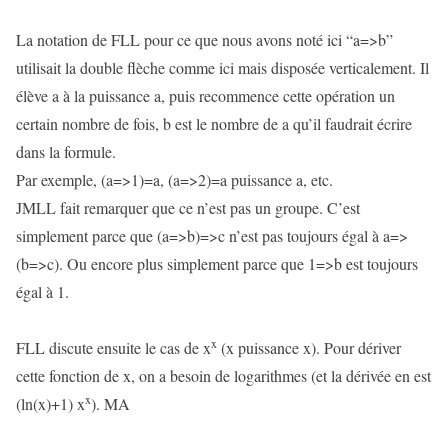
La notation de FLL pour ce que nous avons noté ici “a=>b”
utilisait la double flèche comme ici mais disposée verticalement. Il
élève a à la puissance a, puis recommence cette opération un
certain nombre de fois, b est le nombre de a qu’il faudrait écrire
dans la formule.
Par exemple, (a=>1)=a, (a=>2)=a puissance a, etc.
JMLL fait remarquer que ce n’est pas un groupe. C’est
simplement parce que (a=>b)=>c n’est pas toujours égal à a=>
(b=>c). Ou encore plus simplement parce que 1=>b est toujours
égal à 1.
x
FLL discute ensuite le cas de x
(x puissance x). Pour dériver
cette fonction de x, on a besoin de logarithmes (et la dérivée en est
x
(ln(x)+1) x
). MA