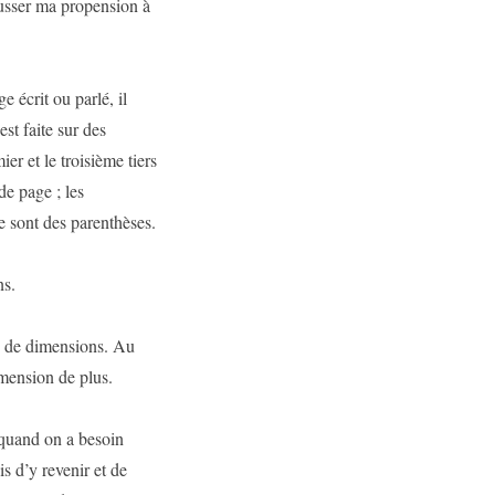
ousser ma propension à
 écrit ou parlé, il
st faite sur des
er et le troisième tiers
de page ; les
e sont des parenthèses.
ns.
up de dimensions. Au
imension de plus.
e quand on a besoin
s d’y revenir et de