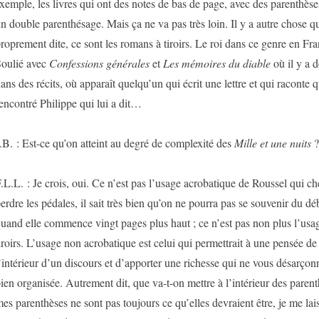
xemple, les livres qui ont des notes de bas de page, avec des parenthèses
n double parenthésage. Mais ça ne va pas très loin. Il y a autre chose q
roprement dite, ce sont les romans à tiroirs. Le roi dans ce genre en Fra
oulié avec
Confessions générales
et
Les mémoires du diable
où il y a d
ans des récits, où apparaît quelqu’un qui écrit une lettre et qui racont
encontré Philippe qui lui a dit…
.B. : Est-ce qu’on atteint au degré de complexité des
Mille et une nuits
?
.L.L. : Je crois, oui. Ce n’est pas l’usage acrobatique de Roussel qui ch
erdre les pédales, il sait très bien qu’on ne pourra pas se souvenir du dé
uand elle commence vingt pages plus haut ; ce n’est pas non plus l’usag
iroirs. L’usage non acrobatique est celui qui permettrait à une pensée de 
’intérieur d’un discours et d’apporter une richesse qui ne vous désarçonn
ien organisée. Autrement dit, que va-t-on mettre à l’intérieur des paren
es parenthèses ne sont pas toujours ce qu’elles devraient être, je me lai