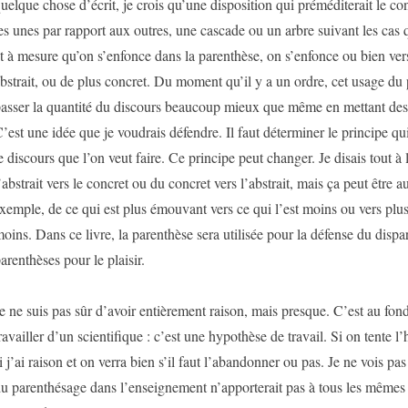
uelque chose d’écrit, je crois qu’une disposition qui préméditerait le c
es unes par rapport aux outres, une cascade ou un arbre suivant les cas q
t à mesure qu’on s’enfonce dans la parenthèse, on s’enfonce ou bien ve
bstrait, ou de plus concret. Du moment qu’il y a un ordre, cet usage du 
asser la quantité du discours beaucoup mieux que même en mettant des
’est une idée que je voudrais défendre. Il faut déterminer le principe qu
e discours que l’on veut faire. Ce principe peut changer. Je disais tout à l
’abstrait vers le concret ou du concret vers l’abstrait, mais ça peut être au
xemple, de ce qui est plus émouvant vers ce qui l’est moins ou vers pl
oins. Dans ce livre, la parenthèse sera utilisée pour la défense du dispa
arenthèses pour le plaisir.
e ne suis pas sûr d’avoir entièrement raison, mais presque. C’est au fon
ravailler d’un scientifique : c’est une hypothèse de travail. Si on tente l’
i j’ai raison et on verra bien s’il faut l’abandonner ou pas. Je ne vois pa
u parenthésage dans l’enseignement n’apporterait pas à tous les mêmes