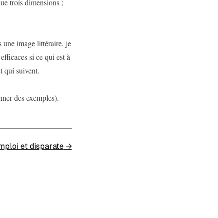
que trois dimensions ;
 une image littéraire, je
fficaces si ce qui est à
t qui suivent.
nner des exemples).
mploi et disparate
→