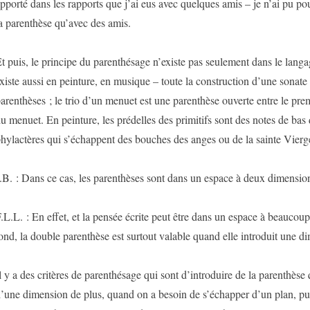
pporté dans les rapports que j’ai eus avec quelques amis – je n’ai pu p
a parenthèse qu’avec des amis.
t puis, le principe du parenthésage n’existe pas seulement dans le langage
xiste aussi en peinture, en musique – toute la construction d’une sonate e
arenthèses ; le trio d’un menuet est une parenthèse ouverte entre le premi
u menuet. En peinture, les prédelles des primitifs sont des notes de bas 
hylactères qui s’échappent des bouches des anges ou de la sainte Vierg
.B. : Dans ce cas, les parenthèses sont dans un espace à deux dimensio
.L.L. : En effet, et la pensée écrite peut être dans un espace à beauco
ond, la double parenthèse est surtout valable quand elle introduit une d
l y a des critères de parenthésage qui sont d’introduire de la parenthès
’une dimension de plus, quand on a besoin de s’échapper d’un plan, pui