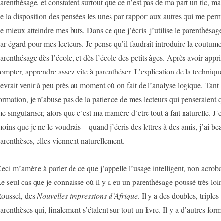
arenthésage, et constatent surtout que ce n’est pas de ma part un tic, m
e la disposition des pensées les unes par rapport aux autres qui me perm
e mieux atteindre mes buts. Dans ce que j’écris, j’utilise le parenthésa
ar égard pour mes lecteurs. Je pense qu’il faudrait introduire la coutume
arenthésage dès l’école, et dès l’école des petits âges. Après avoir appris 
ompter, apprendre assez vite à parenthéser. L’explication de la techniq
evrait venir à peu près au moment où on fait de l’analyse logique. Tant q
ormation, je n’abuse pas de la patience de mes lecteurs qui penseraient 
e singulariser, alors que c’est ma manière d’être tout à fait naturelle. 
oins que je ne le voudrais – quand j’écris des lettres à des amis, j’ai b
arenthèses, elles viennent naturellement.
eci m’amène à parler de ce que j’appelle l’usage intelligent, non acroba
e seul cas que je connaisse où il y a eu un parenthésage poussé très loin
oussel, des
Nouvelles impressions d’Afrique
. Il y a des doubles, triple
arenthèses qui, finalement s’étalent sur tout un livre. Il y a d’autres fo