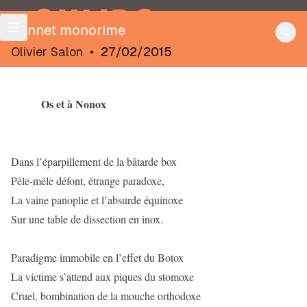
OULIPO
Sonnet monorime
Olivier Salon
•
27/02/2015
Os et à Nonox
Dans l’éparpillement de la bâtarde box
Pêle-mêle défont, étrange paradoxe,
La vaine panoplie et l’absurde équinoxe
Sur une table de dissection en inox.
Paradigme immobile en l’effet du Botox
La victime s’attend aux piques du stomoxe
Cruel, bombination de la mouche orthodoxe