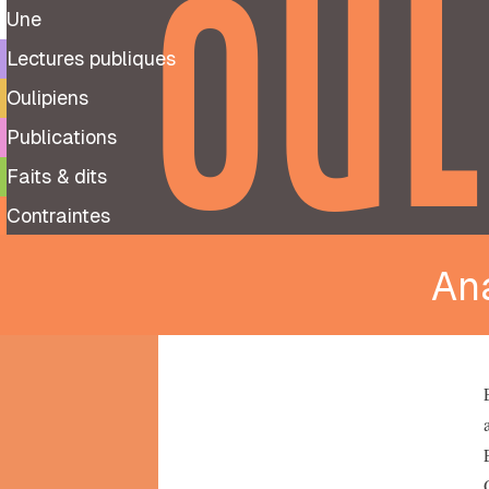
OUL
Une
Lectures publiques
Oulipiens
Publications
Faits & dits
Contraintes
An
9
99
notes
préparatoires
À