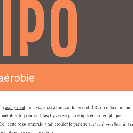
IPO
aérobie
En
asphyxiant
un texte, c’est à dire en le privant d’R, on obtient un autre
anaérobie du premier. L’asphyxie est phonétique et non graphique.
Ex : cette rosse amorale a fait crouler le parterre (
cet os à moelle a fait c
Opération inverse : l’
aération
.