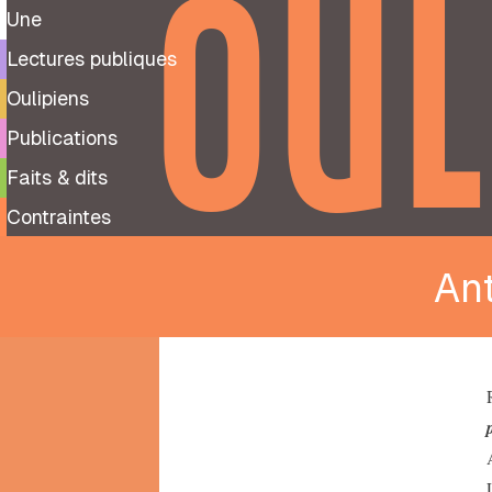
OUL
Une
Lectures publiques
Oulipiens
Publications
Faits & dits
Contraintes
An
9
99
notes
préparatoires
À