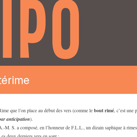
IPO
térime
bout rimé
Rime que l’on place au début des vers (comme le
, c’est une
par anticipation
).
A.-M. S. a composé, en l’honneur de F.L.L., un dizain saphique à rimes i
Les deux derniers vers en sont :