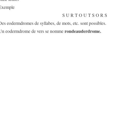
Exemple
S U R T O U T S O R S
Des eodermdromes de syllabes, de mots, etc. sont possibles.
rondeauderdrome.
Un eodermdrome de vers se nomme