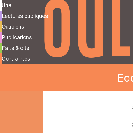
OUL
Une
Lectures publiques
Oulipiens
Publications
Faits & dits
Contraintes
Eo
9
99
notes
préparatoires
À