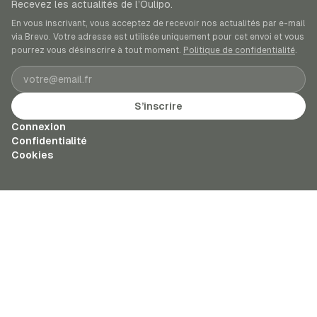
Recevez les actualités de l’Oulipo.
En vous inscrivant, vous acceptez de recevoir nos actualités par e-mail
via Brevo. Votre adresse est utilisée uniquement pour cet envoi et vous
pourrez vous désinscrire à tout moment.
Politique de confidentialité
.
Adresse e-mail
S’inscrire
Connexion
Confidentialité
Cookies