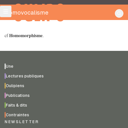
OULIPO
Homovocalisme
Homomorphisme
cf
.
Une
Lectures publiques
Oulipiens
Publications
Faits & dits
Contraintes
NEWSLETTER