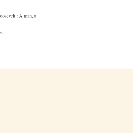
oosevelt : A man, a
es.