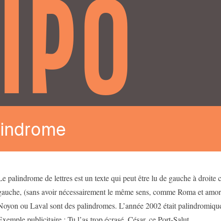
IPO
lindrome
Le palindrome de lettres est un texte qui peut être lu de gauche à droite
gauche, (sans avoir nécessairement le même sens, comme Roma et amor)
Noyon ou Laval sont des palindromes. L’année 2002 était palindromiqu
Exemple publicitaire : Tu l’as trop écrasé, César, ce Port-Salut.