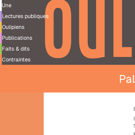
OUL
Une
Lectures publiques
Oulipiens
Publications
Faits & dits
Contraintes
Pa
9
99
notes
préparatoires
À