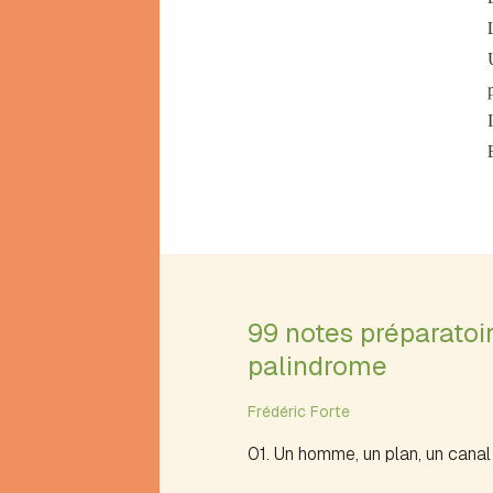
À
deux
voies
À
supposer…
A
Abécédaire
Acronyme
Acrostiche
brivadois
Acrostiche
universel
Aigre-
99 notes préparatoi
doux
palindrome
Alexandrin
jouetien
Frédéric Forte
Alexandrin
oral
01. Un homme, un plan, un canal
Algorithme
de