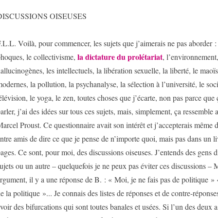
DISCUSSIONS OISEUSES
.L.L. Voilà, pour commencer, les sujets que j’aimerais ne pas aborder : 
la dictature du prolétariat
hoques, le collectivisme,
, l’environnement,
allucinogènes, les intellectuels, la libération sexuelle, la liberté, le mao
odernes, la pollution, la psychanalyse, la sélection à l’université, le soci
élévision, le yoga, le zen, toutes choses que j’écarte, non pas parce qu
arler, j’ai des idées sur tous ces sujets, mais, simplement, ça ressemble
arcel Proust. Ce questionnaire avait son intérêt et j’accepterais même 
ntre amis de dire ce que je pense de n’importe quoi, mais pas dans un livr
ages. Ce sont, pour moi, des discussions oiseuses. J’entends des gens di
ujets ou un autre – quelquefois je ne peux pas éviter ces discussions 
rgument, il y a une réponse de B. : « Moi, je ne fais pas de politique » 
e la politique »... Je connais des listes de réponses et de contre-réponses,
voir des bifurcations qui sont toutes banales et usées. Si l’un des deux a 