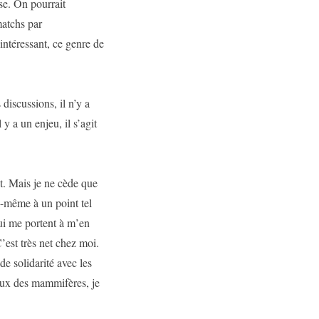
se. On pourrait
matchs par
intéressant, ce genre de
discussions, il n’y a
y a un enjeu, il s’agit
et. Mais je ne cède que
-même à un point tel
ui me portent à m’en
C’est très net chez moi.
e solidarité avec les
eux des mammifères, je