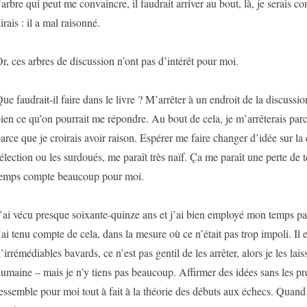
’arbre qui peut me convaincre, il faudrait arriver au bout, là, je serais 
irais : il a mal raisonné.
r, ces arbres de discussion n’ont pas d’intérêt pour moi.
ue faudrait-il faire dans le livre ? M’arrêter à un endroit de la discussio
ien ce qu’on pourrait me répondre. Au bout de cela, je m’arrêterais parc
arce que je croirais avoir raison. Espérer me faire changer d’idée sur la 
élection ou les surdoués, me paraît très naïf. Ça me paraît une perte d
emps compte beaucoup pour moi.
’ai vécu presque soixante-quinze ans et j’ai bien employé mon temps p
’ai tenu compte de cela, dans la mesure où ce n’était pas trop impoli. Il es
’irrémédiables bavards, ce n’est pas gentil de les arrêter, alors je les laiss
umaine – mais je n’y tiens pas beaucoup. Affirmer des idées sans les pre
essemble pour moi tout à fait à la théorie des débuts aux échecs. Quan