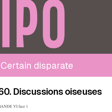
IPO
Certain disparate
60. Discussions oiseuses
BANDE VI face 1