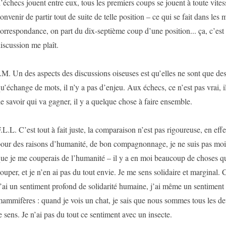
’échecs jouent entre eux, tous les premiers coups se jouent à toute vites
onvenir de partir tout de suite de telle position – ce qui se fait dans les 
orrespondance, on part du dix-septième coup d’une position... ça, c’est 
iscussion me plaît.
.M. Un des aspects des discussions oiseuses est qu’elles ne sont que des 
u’échange de mots, il n’y a pas d’enjeu. Aux échecs, ce n’est pas vrai, il 
e savoir qui va gagner, il y a quelque chose à faire ensemble.
.L.L. C’est tout à fait juste, la comparaison n’est pas rigoureuse, en eff
our des raisons d’humanité, de bon compagnonnage, je ne suis pas moi
ue je me couperais de l’humanité – il y a en moi beaucoup de choses q
ouper, et je n’en ai pas du tout envie. Je me sens solidaire et marginal. 
’ai un sentiment profond de solidarité humaine, j’ai même un sentiment d
ammifères : quand je vois un chat, je sais que nous sommes tous les d
e sens. Je n’ai pas du tout ce sentiment avec un insecte.