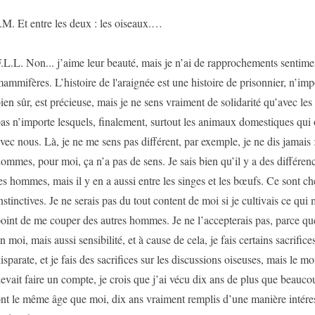
.M. Et entre les deux : les oiseaux.…
.L.L. Non... j’aime leur beauté, mais je n’ai de rapprochements sentim
ammifères. L’histoire de l'araignée est une histoire de prisonnier, n’im
ien sûr, est précieuse, mais je ne sens vraiment de solidarité qu’avec le
as n’importe lesquels, finalement, surtout les animaux domestiques qui
vec nous. Là, je ne me sens pas différent, par exemple, je ne dis jamais 
ommes, pour moi, ça n’a pas de sens. Je sais bien qu’il y a des différenc
es hommes, mais il y en a aussi entre les singes et les bœufs. Ce sont c
nstinctives. Je ne serais pas du tout content de moi si je cultivais ce qui 
oint de me couper des autres hommes. Je ne l’accepterais pas, parce que
n moi, mais aussi sensibilité, et à cause de cela, je fais certains sacrifi
isparate, et je fais des sacrifices sur les discussions oiseuses, mais le mo
evait faire un compte, je crois que j’ai vécu dix ans de plus que beau
nt le même âge que moi, dix ans vraiment remplis d’une manière intéres