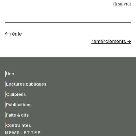
(à suivre)
←
règle
remerciements
→
Une
Lectures publiques
Oulipiens
Publications
Faits & dits
Contraintes
NEWSLETTER