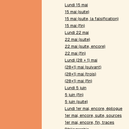
Lundi 15 mai
Chicago
15 mai (suite)
Chimère
15 mai (suite, la falsification)
Chronopoème
15 mai (fin)
Citations
Lundi 22 mai
CMMP
22 mai (suite)
Conte
à
22 mai (suite, encore)
votre
22 mai (fin)
façon
Lundi (28 + 1) mai
Contrainte
(28+1) mai (suivant)
de
(28+1) mai (trois)
Delmas
(28+1) mai (fin)
Contrainte
Lundi 5 juin
de
Lloyd
5 juin (fin)
Contrainte
5 juin (suite)
de
Lundi 1er mai, encore, épilogue
Pascal
1er mai, encore, suite, sources
Contrainte
1er mai, encore, fin, traces
de