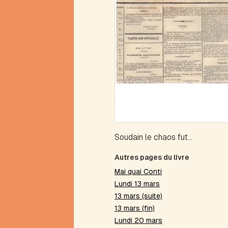
Mathews
Alphabétique
(portrait)
Alva
Anaérobie
Anagramme
Antérime
Antirime
Aphorime
Aphorisme
Arbre
Soudain le chaos fut...
à
théâtre
Autres pages du livre
Arbres
et
Mai quai Conti
arborescence
Lundi 13 mars
Avalanche
13 mars (suite)
Avion
13 mars (fin)
Lundi 20 mars
B