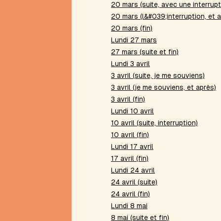
20 mars (suite, avec une interrupt
Beau
20 mars (l&#039;interruption, et 
présent
20 mars (fin)
Belle
absente
Lundi 27 mars
Bibliothèques
27 mars (suite et fin)
virtuelles
Lundi 3 avril
Bivocalisme
3 avril (suite, je me souviens)
Bord
3 avril (je me souviens, et après)
de
3 avril (fin)
poème
Lundi 10 avril
Boule
10 avril (suite, interruption)
de
10 avril (fin)
neige
Lundi 17 avril
Bris
de
17 avril (fin)
mots
Lundi 24 avril
24 avril (suite)
C
24 avril (fin)
Caradec
Lundi 8 mai
Carré
8 mai (suite et fin)
lescurien