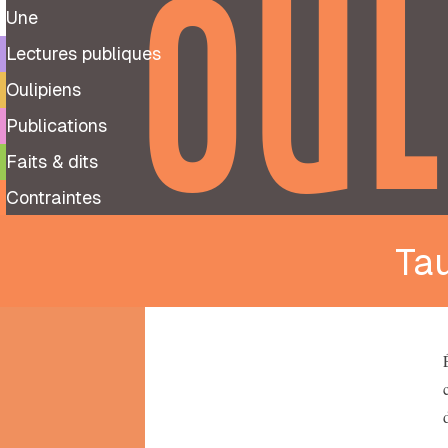
OUL
Une
Lectures publiques
Oulipiens
Publications
Faits & dits
Contraintes
Ta
9
99
notes
préparatoires
À