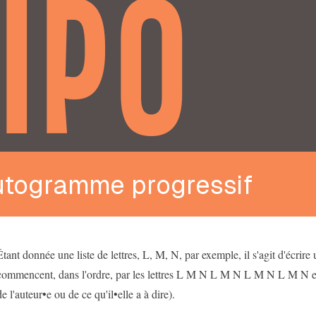
IPO
utogramme progressif
Étant donnée une liste de lettres, L, M, N, par exemple, il s'agit d'écrire
commencent, dans l'ordre, par les lettres L M N L M N L M N L M N et
de l'auteur•e ou de ce qu'il•elle a à dire).