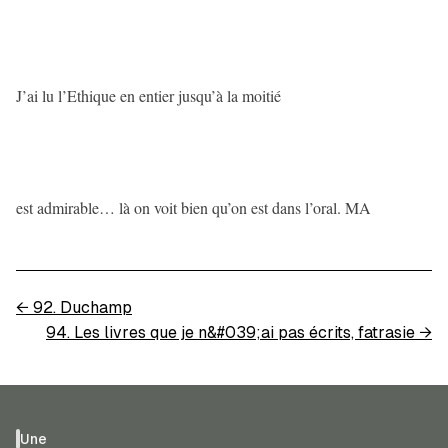
J’ai lu l’Ethique en entier jusqu’à la moitié
est admirable… là on voit bien qu’on est dans l’oral. MA
←
92. Duchamp
94. Les livres que je n&#039;ai pas écrits, fatrasie
→
Une