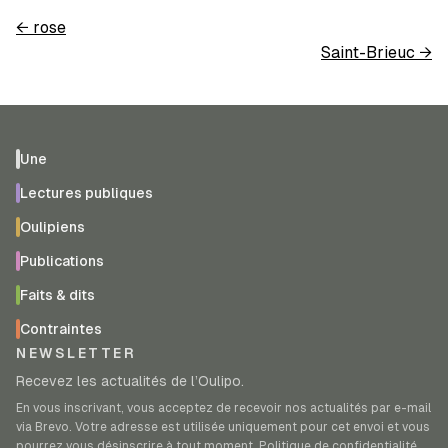
←
rose
Saint-Brieuc
→
Une
Lectures publiques
Oulipiens
Publications
Faits & dits
Contraintes
NEWSLETTER
Recevez les actualités de l’Oulipo.
En vous inscrivant, vous acceptez de recevoir nos actualités par e-mail
via Brevo. Votre adresse est utilisée uniquement pour cet envoi et vous
pourrez vous désinscrire à tout moment.
Politique de confidentialité
.