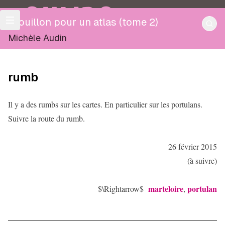
OULIPO
Brouillon pour un atlas (tome 2)
Michèle Audin
rumb
Il y a des rumbs sur les cartes. En particulier sur les portulans.
Suivre la route du rumb.
26 février 2015
(à suivre)
marteloire
portulan
$\Rightarrow$
,