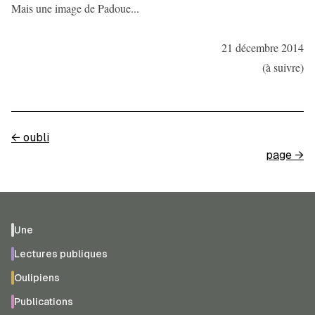
Mais une image de Padoue...
21 décembre 2014
(à suivre)
←
oubli
page
→
Une
Lectures publiques
Oulipiens
Publications