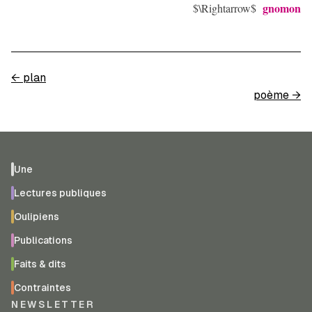
gnomon
$\Rightarrow$
←
plan
poème
→
Une
Lectures publiques
Oulipiens
Publications
Faits & dits
Contraintes
NEWSLETTER