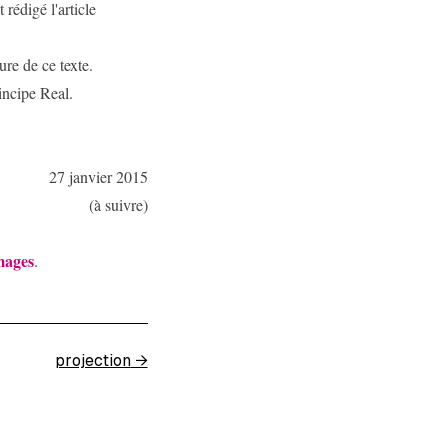
 rédigé l'article
ure de ce texte.
incipe Real.
27 janvier 2015
(à suivre)
mages
.
projection
→