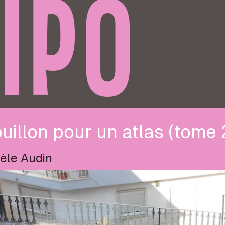
IPO
uillon pour un atlas (tome 
èle Audin