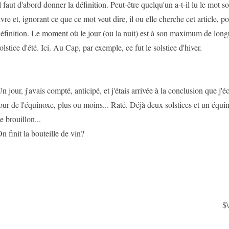
l faut d'abord donner la définition. Peut-être quelqu'un a-t-il lu le mot so
ivre et, ignorant ce que ce mot veut dire, il ou elle cherche cet article, p
éfinition. Le moment où le jour (ou la nuit) est à son maximum de longue
olstice d'été. Ici. Au Cap, par exemple, ce fut le solstice d'hiver.
n jour, j'avais compté, anticipé, et j'étais arrivée à la conclusion que j'écri
our de l'équinoxe, plus ou moins... Raté. Déjà deux solstices et un équi
e brouillon...
n finit la bouteille de vin?
$