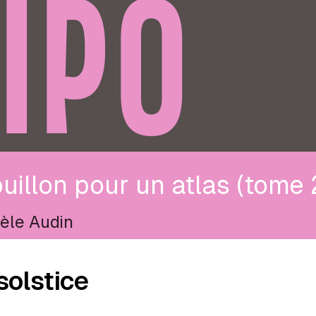
IPO
uillon pour un atlas (tome 
èle Audin
solstice