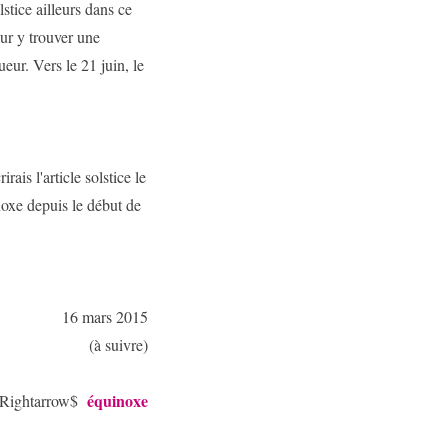
lstice ailleurs dans ce
our y trouver une
ur. Vers le 21 juin, le
rais l'article solstice le
noxe depuis le début de
16 mars 2015
(à suivre)
équinoxe
\Rightarrow$