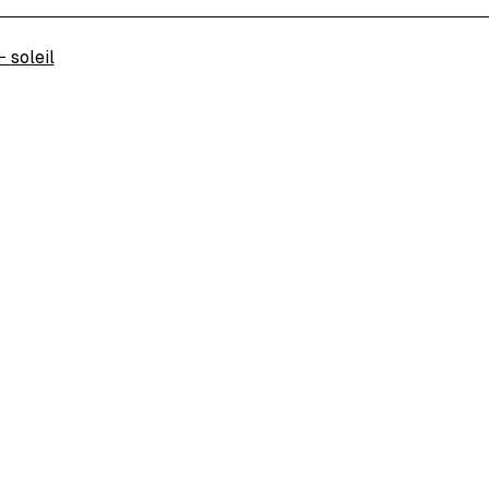
←
soleil