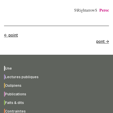
Perec
$\Rightarrow$
←
point
pont
→
Une
Lectures publiques
Oulipiens
Publications
Faits & dits
Contraintes