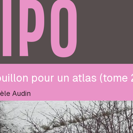
IPO
uillon pour un atlas (tome 
èle Audin