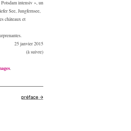
 « Potsdam intensiv », un
iefer See, Jungfernsee,
des châteaux et
surprenantes.
25 janvier 2015
(à suivre)
mages
.
préface
→