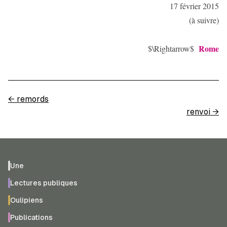
17 février 2015
(à suivre)
Rome
$\Rightarrow$
←
remords
renvoi
→
Une
Lectures publiques
Oulipiens
Publications