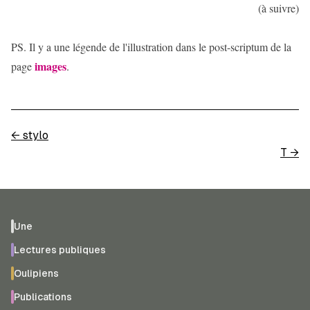
(à suivre)
PS. Il y a une légende de l'illustration dans le post-scriptum de la
images
page
.
←
stylo
T
→
Une
Lectures publiques
Oulipiens
Publications