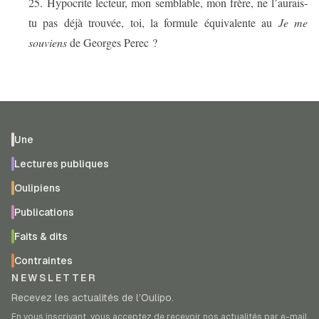
25.
Hypocrite lecteur, mon semblable, mon frère, ne l’aurais-
tu pas déjà trouvée, toi, la formule équivalente au
Je me
souviens
de Georges Perec ?
Une
Lectures publiques
Oulipiens
Publications
Faits & dits
Contraintes
NEWSLETTER
Recevez les actualités de l’Oulipo.
En vous inscrivant, vous acceptez de recevoir nos actualités par e-mail