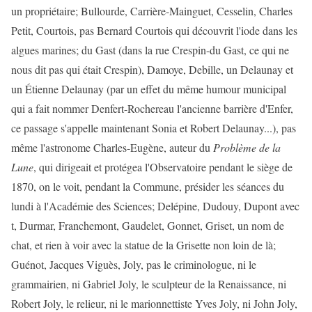
un propriétaire; Bullourde, Carrière-Mainguet, Cesselin, Charles
Petit, Courtois, pas Bernard Courtois qui découvrit l'iode dans les
algues marines; du Gast (dans la rue Crespin-du Gast, ce qui ne
nous dit pas qui était Crespin), Damoye, Debille, un Delaunay et
un Étienne Delaunay (par un effet du même humour municipal
qui a fait nommer Denfert-Rochereau l'ancienne barrière d'Enfer,
ce passage s'appelle maintenant Sonia et Robert Delaunay...), pas
même l'astronome Charles-Eugène, auteur du
Problème de la
Lune
, qui dirigeait et protégea l'Observatoire pendant le siège de
1870, on le voit, pendant la Commune, présider les séances du
lundi à l'Académie des Sciences; Delépine, Dudouy, Dupont avec
t, Durmar, Franchemont, Gaudelet, Gonnet, Griset, un nom de
chat, et rien à voir avec la statue de la Grisette non loin de là;
Guénot, Jacques Viguès, Joly, pas le criminologue, ni le
grammairien, ni Gabriel Joly, le sculpteur de la Renaissance, ni
Robert Joly, le relieur, ni le marionnettiste Yves Joly, ni John Joly,