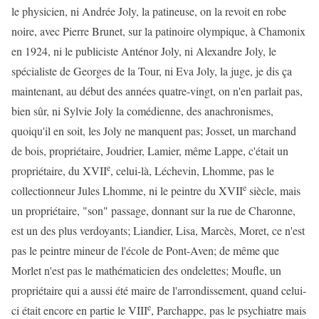
le physicien, ni Andrée Joly, la patineuse, on la revoit en robe
noire, avec Pierre Brunet, sur la patinoire olympique, à Chamonix
en 1924, ni le publiciste Anténor Joly, ni Alexandre Joly, le
spécialiste de Georges de la Tour, ni Eva Joly, la juge, je dis ça
maintenant, au début des années quatre-vingt, on n'en parlait pas,
bien sûr, ni Sylvie Joly la comédienne, des anachronismes,
quoiqu'il en soit, les Joly ne manquent pas; Josset, un marchand
de bois, propriétaire, Joudrier, Lamier, même Lappe, c'était un
e
propriétaire, du XVII
, celui-là, Léchevin, Lhomme, pas le
e
collectionneur Jules Lhomme, ni le peintre du XVII
siècle, mais
un propriétaire, "son" passage, donnant sur la rue de Charonne,
est un des plus verdoyants; Liandier, Lisa, Marcès, Moret, ce n'est
pas le peintre mineur de l'école de Pont-Aven; de même que
Morlet n'est pas le mathématicien des ondelettes; Moufle, un
propriétaire qui a aussi été maire de l'arrondissement, quand celui-
e
ci était encore en partie le VIII
, Parchappe, pas le psychiatre mais