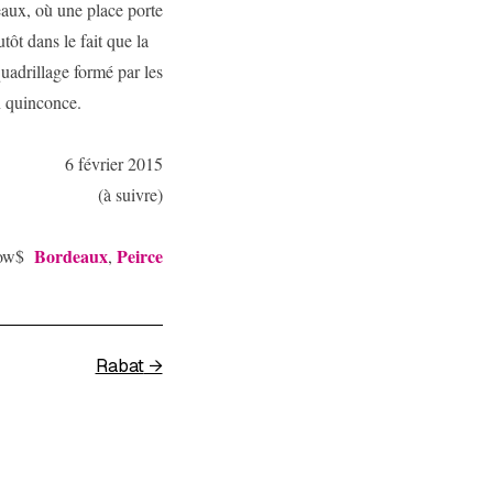
eaux, où une place porte
tôt dans le fait que la
uadrillage formé par les
n quinconce.
6 février 2015
(à suivre)
Bordeaux
Peirce
row$
,
Rabat
→