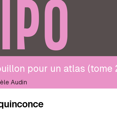
IPO
uillon pour un atlas (tome 
èle Audin
quinconce