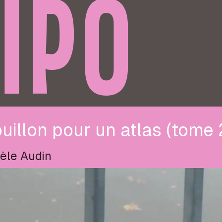
IPO
uillon pour un atlas (tome 
èle Audin