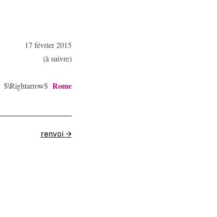
17 février 2015
(à suivre)
Rome
$\Rightarrow$
renvoi
→