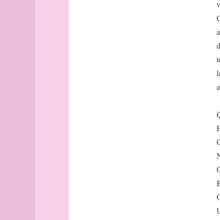
papier
v
papillon
C
parallèle
a
Paris
d
Paris
(suite)
t
Paris
l
(rues
a
du
onzième)
Paris
Q
(rues
E
du
onzième,
C
suite)
N
Paris
O
(rues
du
B
onzième,
O
suite,
U
encore)