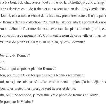
ers les boîtes de chaussures, tout en bas de la bibliothèque, elle a rangé
abris derrière celui de Rabat, et elle a sorti le plan de... Reykjavik. Elle 
 fouillé, elle a même vérifié dans les deux premières boîtes. Il n'y a pas (
e Rennes dans la collection. Pourtant la liste des articles portant des no
out au début de l'écriture du texte, avec tous les plans en main (enfin, c
a collection à ce moment-là). Comment le nom de cette ville est-il arrivé d
vait pas de plan? Et, s'il y avait un plan, qu'est-il devenu?
ue dire de Rennes?
uh.
'est toi qui as pris le plan de Rennes?
on, pourquoi? C'est toi qui es allée à Rennes récemment.
ui, mais je ne suis pas sûre d'en avoir ramené un plan. Ça fait déjà pre
on, tu es prête? Il est presque sept heures et demie.
ui, oui, une seconde, je mets une vraie photo de Rennes et j'arrive.
n pont sur la Vilaine?