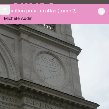
OULIPO
Brouillon pour un atlas (tome 2)
Michèle Audin