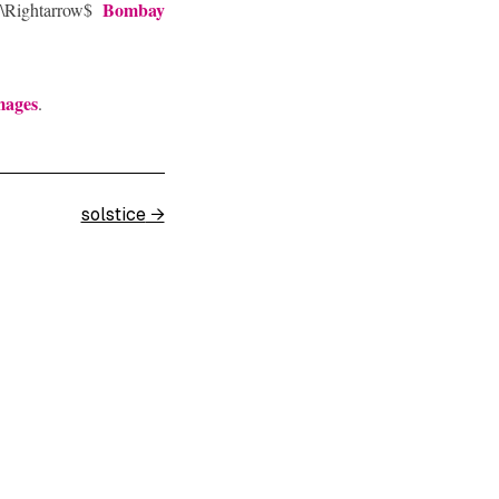
Bombay
\Rightarrow$
mages
.
solstice
→