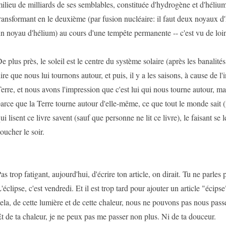
ilieu de milliards de ses semblables, constituée d'hydrogène et d'hélium
ransformant en le deuxième (par fusion nucléaire: il faut deux noyaux d
n noyau d'hélium) au cours d'une tempête permanente -- c'est vu de loi
e plus près, le soleil est le centre du système solaire (après les banalités,
ire que nous lui tournons autour, et puis, il y a les saisons, à cause de l'
erre, et nous avons l'impression que c'est lui qui nous tourne autour, ma
arce que la Terre tourne autour d'elle-même, ce que tout le monde sait 
ui lisent ce livre savent (sauf que personne ne lit ce livre), le faisant se l
oucher le soir.
as trop fatigant, aujourd'hui, d'écrire ton article, on dirait. Tu ne parles 
'éclipse, c'est vendredi. Et il est trop tard pour ajouter un article "écipse
ela, de cette lumière et de cette chaleur, nous ne pouvons pas nous passe
t de ta chaleur, je ne peux pas me passer non plus. Ni de ta douceur.