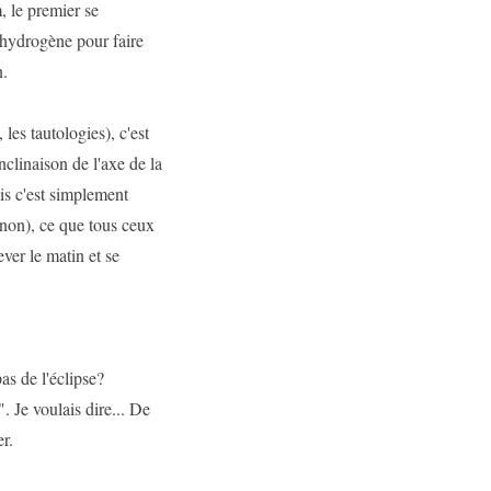
, le premier se
'hydrogène pour faire
n.
 les tautologies), c'est
inclinaison de l'axe de la
is c'est simplement
(non), ce que tous ceux
ever le matin et se
pas de l'éclipse?
". Je voulais dire... De
r.