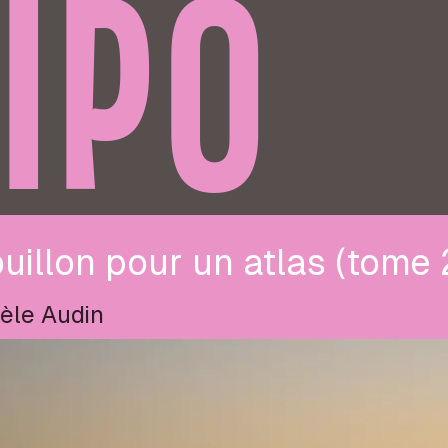
IPO
uillon pour un atlas (tome 
èle Audin