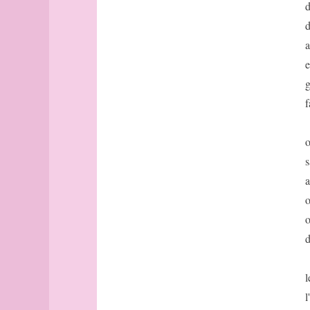
Paris
opoponax
d
(rues
optimisme
d
du
orage
a
onzième,
oralité
fin)
e
orange
Pau
g
ordinaire
paysage
f
oreille
Peirce
oreiller
Perec
organe
o
personnages
orgasme
Philadelphie
s
orgueil
pic
a
orient
de
o
barbarie
orifice
à
o
origan
Paris
origine
d
pied
oseille
plan
osmose
l
planchette
ostentation
l
poème
oubli