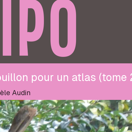
IPO
uillon pour un atlas (tome 
èle Audin