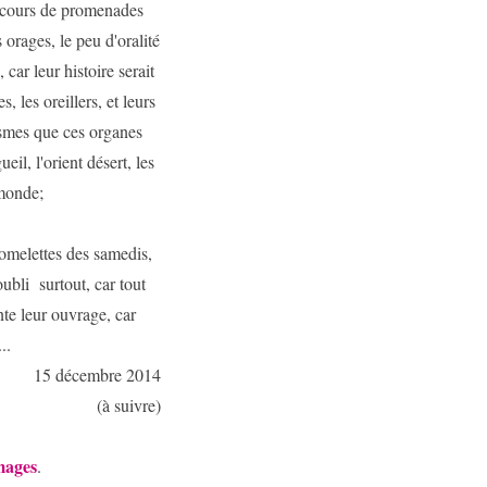
au cours de promenades
orages, le peu d'oralité
car leur histoire serait
s, les oreillers, et leurs
gasmes que ces organes
il, l'orient désert, les
 monde;
 omelettes des samedis,
oubli surtout, car tout
nte leur ouvrage, car
..
15 décembre 2014
(à suivre)
mages
.