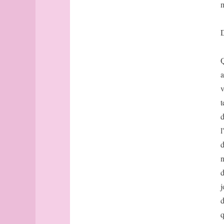
papier
m
oignon
papillon
oliveraie
parallèle
D
olivier
Paris
ombilic
Paris
(suite)
ombre
Q
Paris
omelette
a
(rues
omission
v
du
omoplate
onzième)
t
onctuosité
Paris
d
ondulation
(rues
l
ongle
du
onzième,
onirisme
d
suite)
onomatopée
n
Paris
onyx
d
(rues
onzième
du
j
opalescence
onzième,
d
opera
suite,
q
encore)
opinel