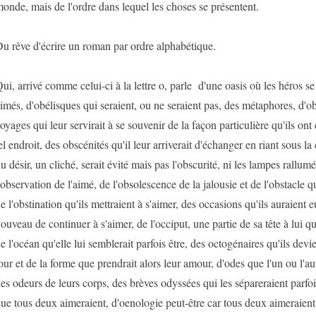
onde, mais de l'ordre dans lequel les choses se présentent.
u rêve d'écrire un roman par ordre alphabétique.
ui, arrivé comme celui-ci à la lettre o, parle d'une oasis où les héros se 
imés, d'obélisques qui seraient, ou ne seraient pas, des métaphores, d'o
oyages qui leur servirait à se souvenir de la façon particulière qu'ils ont
el endroit, des obscénités qu'il leur arriverait d'échanger en riant sous la
u désir, un cliché, serait évité mais pas l'obscurité, ni les lampes rallu
'observation de l'aimé, de l'obsolescence de la jalousie et de l'obstacle qu
e l'obstination qu'ils mettraient à s'aimer, des occasions qu'ils auraient e
ouveau de continuer à s'aimer, de l'occiput, une partie de sa tête à lui qu
e l'océan qu'elle lui semblerait parfois être, des octogénaires qu'ils devi
our et de la forme que prendrait alors leur amour, d'odes que l'un ou l'au
es odeurs de leurs corps, des brèves odyssées qui les sépareraient parfoi
ue tous deux aimeraient, d'oenologie peut-être car tous deux aimeraient 