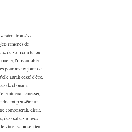
seraient trouvés et
bjets ramenés de
 eue de s'aimer à tel ou
 couette, l'obscur objet
mées pour mieux jouir de
'elle aurait cessé d'être,
ues de choisir à
'elle aimerait caresser,
endraient peut-être un
tre composerait, dirait,
s, des oeillets rouges
le vin et s'amuseraient