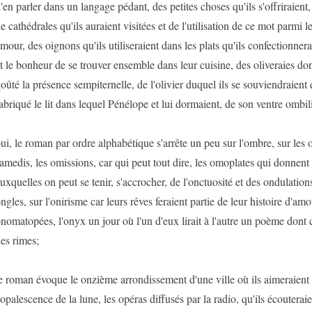
'en parler dans un langage pédant, des petites choses qu'ils s'offriraient
e cathédrales qu'ils auraient visitées et de l'utilisation de ce mot parmi 
mour, des oignons qu'ils utiliseraient dans les plats qu'ils confectionner
t le bonheur de se trouver ensemble dans leur cuisine, des oliveraies don
oûté la présence sempiternelle, de l'olivier duquel ils se souviendraient
abriqué le lit dans lequel Pénélope et lui dormaient, de son ventre ombil
ui, le roman par ordre alphabétique s'arrête un peu sur l'ombre, sur les o
amedis, les omissions, car qui peut tout dire, les omoplates qui donnen
uxquelles on peut se tenir, s'accrocher, de l'onctuosité et des ondulations
ngles, sur l'onirisme car leurs rêves feraient partie de leur histoire d'amo
nomatopées, l'onyx un jour où l'un d'eux lirait à l'autre un poème dont 
es rimes;
e roman évoque le onzième arrondissement d'une ville où ils aimeraient
'opalescence de la lune, les opéras diffusés par la radio, qu'ils écouterai