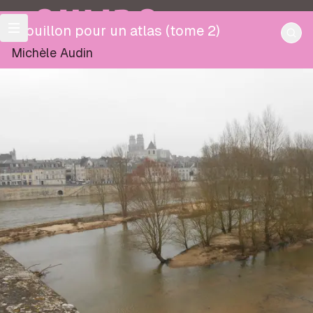
OULIPO
Brouillon pour un atlas (tome 2)
Michèle Audin