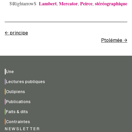
Lambert
Mercator
Peirce
stéréographique
$\Rightarrow$
,
,
,
←
principe
Ptolémée
→
Une
Lectures publiques
Oulipiens
Publications
Faits & dits
Contraintes
NEWSLETTER