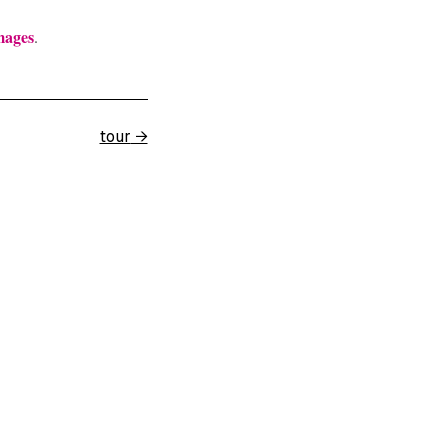
mages
.
tour
→