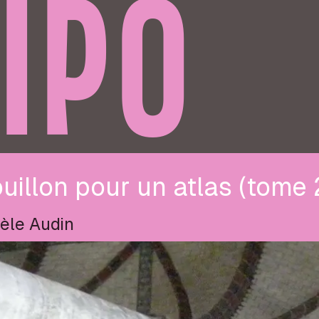
IPO
uillon pour un atlas (tome 
èle Audin