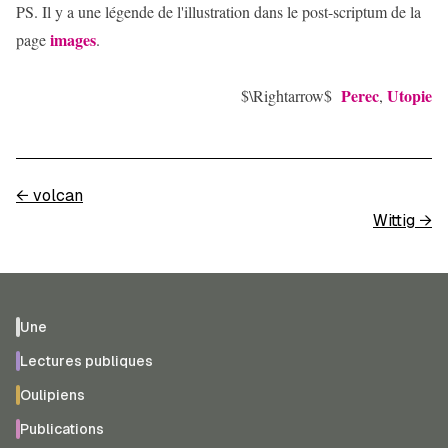
PS. Il y a une légende de l'illustration dans le post-scriptum de la
images
page
.
Perec
Utopie
$\Rightarrow$
,
←
volcan
Wittig
→
Une
Lectures publiques
Oulipiens
Publications